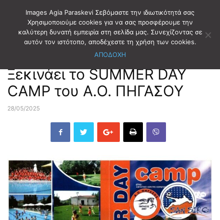
Images Agia Paraskevi Σεβόμαστε την ιδιωτικότητά σας
Χρησιμοποιούμε cookies για να σας προσφέρουμε την
καλύτερη δυνατή εμπειρία στη σελίδα μας. Συνεχίζοντας σε
Αρχική
ΑΘΛΗΤΙΣΜΟΣ
αυτόν τον ιστότοπο, αποδέχεστε τη χρήση των cookies.
ΑΠΟΔΟΧΗ
ΑΘΛΗΤΙΣΜΟΣ
Ξεκινάει το SUMMER DAY
CAMP του Α.O. ΠΗΓΑΣΟΥ
28/05/2025