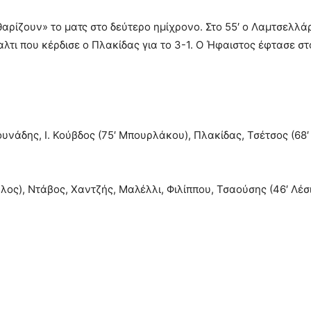
ρίζουν» το ματς στο δεύτερο ημίχρονο. Στο 55′ ο Λαμτσελλάρ
τι που κέρδισε ο Πλακίδας για το 3-1. Ο Ήφαιστος έφτασε στο
νάδης, Ι. Κούβδος (75′ Μπουρλάκου), Πλακίδας, Τσέτσος (68′
), Ντάβος, Χαντζής, Μαλέλλι, Φιλίππου, Τσαούσης (46′ Λέσι),