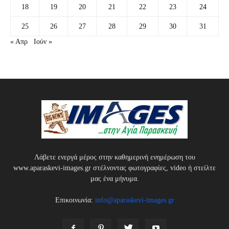
18
19
20
21
22
23
24
25
26
27
28
29
30
31
« Απρ
Ιούν »
Λάβετε ενεργά μέρος στην καθημερινή ενημέρωση του
www.aparaskevi-images.gr στέλνοντας φωτογραφίες, video ή στείλτε
μας ένα μήνυμα.
Επικοινωνία:
info@aparaskevi-images.gr