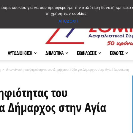
ΣΜΟΣ
ΧΑΡΤΗΣ
BLOG IMAGES
ΠΟΙΟΙ ΕΙΜΑΣΤΕ
[ ΕΠΙΚΟΙΝΩΝΙΑ ]
οιούμε cookies για να σας προσφέρουμε την καλύτερη δυνατή εμπειρία 
τη χρήση των cookies.
ΑΠΟΔΟΧΗ
ΑΥΤΟΔΙΟΙΚΗΣΗ
ΔΗΜΟΤΙΚΑ
ΕΚΔΗΛΩΣΕΙΣ
ΕΚΛΟΓΕΣ
ή
Ανακοίνωση υποψηφιότητας του Δημήτριου Ρόβα για Δήμαρχος στην Αγία Παρασκευή
φιότητας του
α Δήμαρχος στην Αγία