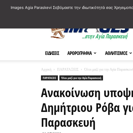
ΙΣΤΟΡΙΚΑ ΣΗΜΕΙΑ ΤΗΣ ΠΟΛΗΣ
ΠΛΗΡΟΦΟΡΙΕΣ
ΠΟΛΙΤΙ
Images Agia Paraskevi Σεβόμαστε την ιδιωτικότητά σας Χρησιμοπ
AParaskevi-
Images
ΕΙΔΗΣΕΙΣ
ΑΡΘΡΟΓΡΑΦΙΑ
ΑΘΛΗΤΙΣΜΟΣ
Αρχική
ΠΑΡΑΤΑΞΕΙΣ
Όλοι μαζί για την Αγία Παρασκευ
ΠΑΡΑΤΑΞΕΙΣ
Όλοι μαζί για την Αγία Παρασκευή
Ανακοίνωση υποψη
Δημήτριου Ρόβα γι
Παρασκευή