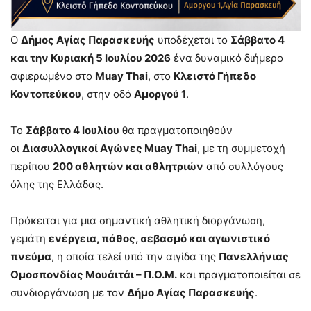
Ο
Δήμος Αγίας Παρασκευής
υποδέχεται το
Σάββατο 4
και την Κυριακή 5 Ιουλίου 2026
ένα δυναμικό διήμερο
αφιερωμένο στο
Muay Thai
, στο
Κλειστό Γήπεδο
Κοντοπεύκου
, στην οδό
Αμοργού 1
.
Το
Σάββατο 4 Ιουλίου
θα πραγματοποιηθούν
οι
Διασυλλογικοί Αγώνες Muay Thai
, με τη συμμετοχή
περίπου
200 αθλητών και αθλητριών
από συλλόγους
όλης της Ελλάδας.
Πρόκειται για μια σημαντική αθλητική διοργάνωση,
γεμάτη
ενέργεια, πάθος, σεβασμό και αγωνιστικό
πνεύμα
, η οποία τελεί υπό την αιγίδα της
Πανελλήνιας
Ομοσπονδίας Μουάιτάι – Π.Ο.Μ.
και πραγματοποιείται σε
συνδιοργάνωση με τον
Δήμο Αγίας Παρασκευής
.