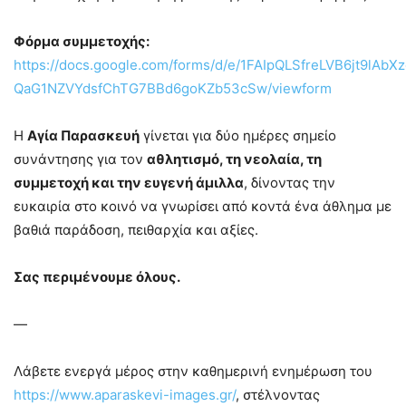
Φόρμα συμμετοχής:
https://docs.google.com/forms/d/e/1FAIpQLSfreLVB6jt9lAbX
QaG1NZVYdsfChTG7BBd6goKZb53cSw/viewform
Η
Αγία Παρασκευή
γίνεται για δύο ημέρες σημείο
συνάντησης για τον
αθλητισμό, τη νεολαία, τη
συμμετοχή και την ευγενή άμιλλα
, δίνοντας την
ευκαιρία στο κοινό να γνωρίσει από κοντά ένα άθλημα με
βαθιά παράδοση, πειθαρχία και αξίες.
Σας περιμένουμε όλους.
—
Λάβετε ενεργά μέρος στην καθημερινή ενημέρωση του
https://www.aparaskevi-images.gr/
, στέλνοντας