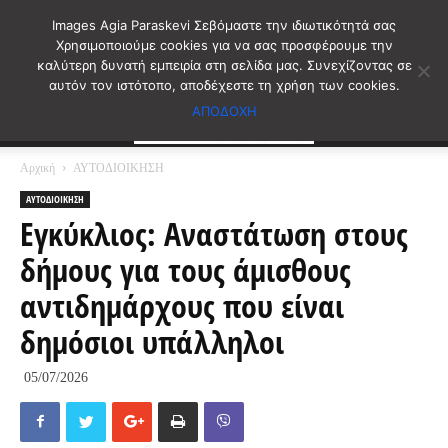
Images Agia Paraskevi Σεβόμαστε την ιδιωτικότητά σας
Χρησιμοποιούμε cookies για να σας προσφέρουμε την
καλύτερη δυνατή εμπειρία στη σελίδα μας. Συνεχίζοντας σε
αυτόν τον ιστότοπο, αποδέχεστε τη χρήση των cookies.
ΑΠΟΔΟΧΗ
Αρχική
ΑΥΤΟΔΙΟΙΚΗΣΗ
ΑΥΤΟΔΙΟΙΚΗΣΗ
Εγκύκλιος: Αναστάτωση στους
δήμους για τους άμισθους
αντιδημάρχους που είναι
δημόσιοι υπάλληλοι
05/07/2026