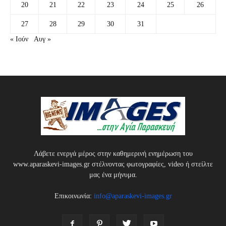
20
21
22
23
24
25
26
27
28
29
30
31
« Ιούν
Αυγ »
Λάβετε ενεργά μέρος στην καθημερινή ενημέρωση του
www.aparaskevi-images.gr στέλνοντας φωτογραφίες, video ή στείλτε
μας ένα μήνυμα.
Επικοινωνία:
info@aparaskevi-images.gr