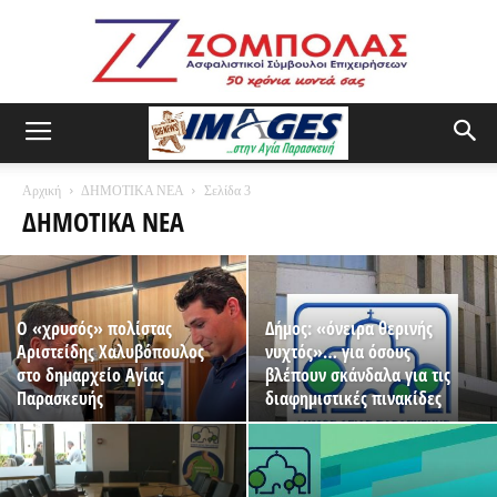
Αρχική
ΔΗΜΟΤΙΚΑ ΝΕΑ
Σελίδα 3
ΔΗΜΟΤΙΚΑ ΝΕΑ
Ο «χρυσός» πολίστας
Δήμος: «όνειρα θερινής
Αριστείδης Χαλυβόπουλος
νυχτός»… για όσους
στο δημαρχείο Αγίας
βλέπουν σκάνδαλα για τις
Παρασκευής
διαφημιστικές πινακίδες