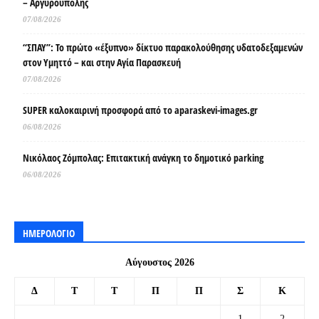
– Αργυρούπολης
07/08/2026
“ΣΠΑΥ”: Το πρώτο «έξυπνο» δίκτυο παρακολούθησης υδατοδεξαμενών
στον Υμηττό – και στην Αγία Παρασκευή
07/08/2026
SUPER καλοκαιρινή προσφορά από το aparaskevi-images.gr
06/08/2026
Νικόλαος Ζόμπολας: Επιτακτική ανάγκη το δημοτικό parking
06/08/2026
ΗΜΕΡΟΛΟΓΙΟ
Αύγουστος 2026
Δ
Τ
Τ
Π
Π
Σ
Κ
1
2