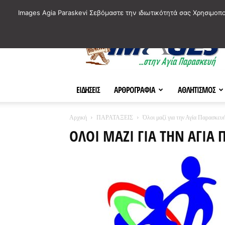
ΙΣΤΟΡΙΚΑ ΣΗΜΕΙΑ ΤΗΣ ΠΟΛΗΣ
ΠΛΗΡΟΦΟΡΙΕΣ
ΠΟΛΙΤΙ
Images Agia Paraskevi Σεβόμαστε την ιδιωτικότητά σας Χρησιμοπ
AParaskevi-
Images
ΕΙΔΗΣΕΙΣ
ΑΡΘΡΟΓΡΑΦΙΑ
ΑΘΛΗΤΙΣΜΟΣ
Αρχική
ΠΑΡΑΤΑΞΕΙΣ
Όλοι μαζί για την Αγία Παρασκευ
ΌΛΟΙ ΜΑΖΊ ΓΙΑ ΤΗΝ ΑΓΊΑ 