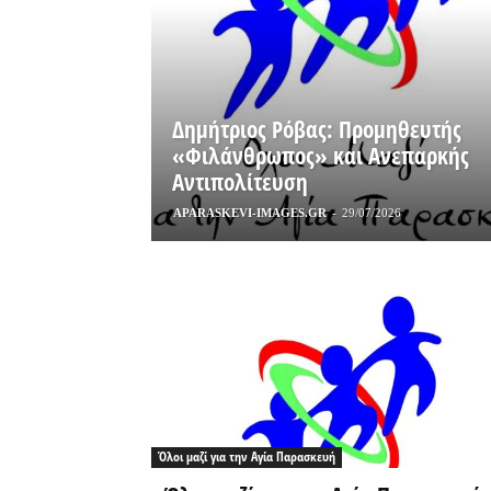
Δημήτριος Ρόβας: Προμηθευτής
«Φιλάνθρωπος» και Ανεπαρκής
Αντιπολίτευση
APARASKEVI-IMAGES.GR
-
29/07/2026
Όλοι μαζί για την Αγία Παρασκευή