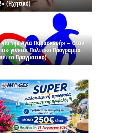
» (Ηχητικό)
 για την Αγία Παρασκευή» – Όταν
πι» γίνεται Πολιτικό Πρόγραμμα
πει το Πραγματικό)