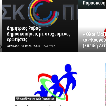
Παρασκευή!
Δημήτριος Ρόβας:
Δημοσκοπήσεις με στοχευμένες
«Όλοι Μαζί
ερωτήσεις
το «Κουνού
(Επειδή Λεί
APARASKEVI-IMAGES.GR
-
27/07/2026
Όλοι μαζί για την Αγία Παρασκευή