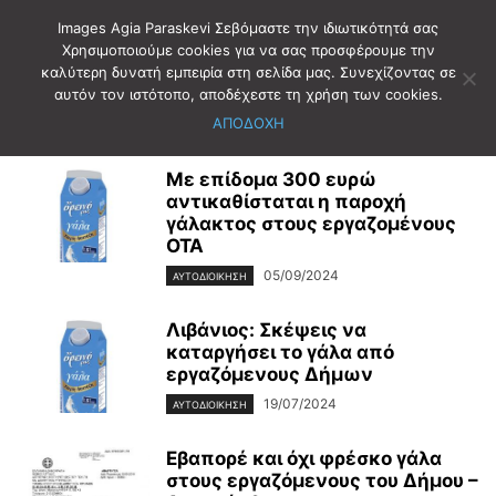
Images Agia Paraskevi Σεβόμαστε την ιδιωτικότητά σας
Χρησιμοποιούμε cookies για να σας προσφέρουμε την
καλύτερη δυνατή εμπειρία στη σελίδα μας. Συνεχίζοντας σε
Αρχική
Ετικέτες
ΓΑΛΑ
αυτόν τον ιστότοπο, αποδέχεστε τη χρήση των cookies.
ΓΑΛΑ
ΑΠΟΔΟΧΗ
Με επίδομα 300 ευρώ
αντικαθίσταται η παροχή
γάλακτος στους εργαζομένους
ΟΤΑ
05/09/2024
ΑΥΤΟΔΙΟΙΚΗΣΗ
Λιβάνιος: Σκέψεις να
καταργήσει το γάλα από
εργαζόμενους Δήμων
19/07/2024
ΑΥΤΟΔΙΟΙΚΗΣΗ
Εβαπορέ και όχι φρέσκο γάλα
στους εργαζόμενους του Δήμου –