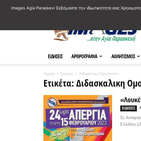
ΙΣΤΟΡΙΚΑ ΣΗΜΕΙΑ ΤΗΣ ΠΟΛΗΣ
ΠΛΗΡΟΦΟΡΙΕΣ
ΠΟΛΙΤΙ
Images Agia Paraskevi Σεβόμαστε την ιδιωτικότητά σας Χρησιμοπ
AParaskevi-
Images
ΕΙΔΗΣΕΙΣ
ΑΡΘΡΟΓΡΑΦΙΑ
ΑΘΛΗΤΙΣΜΟΣ
Αρχική
Ετικέτες
Διδασκαλικη Ομοσπονδια
Ετικέτα: Διδασκαλικη Ομ
«Λουκέ
ΕΙΔΗΣΕΙΣ
Σε δυναμικ
Ελλάδος (Δ