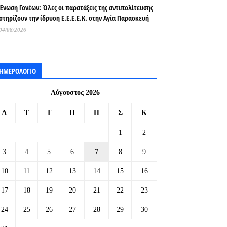
Ένωση Γονέων: Όλες οι παρατάξεις της αντιπολίτευσης
στηρίζουν την ίδρυση Ε.Ε.Ε.Ε.Κ. στην Αγία Παρασκευή
04/08/2026
ΗΜΕΡΟΛΟΓΙΟ
Αύγουστος 2026
Δ
Τ
Τ
Π
Π
Σ
Κ
1
2
3
4
5
6
7
8
9
10
11
12
13
14
15
16
17
18
19
20
21
22
23
24
25
26
27
28
29
30