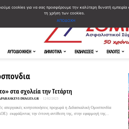
ΣΜΟΣ
ΧΑΡΤΗΣ
BLOG IMAGES
ΠΟΙΟΙ ΕΙΜΑΣΤΕ
[ ΕΠΙΚΟΙΝΩΝΙΑ ]
οιούμε cookies για να σας προσφέρουμε την καλύτερη δυνατή εμπειρία 
τη χρήση των cookies.
ΑΠΟΔΟΧΗ
ΑΥΤΟΔΙΟΙΚΗΣΗ
ΔΗΜΟΤΙΚΑ
ΕΚΔΗΛΩΣΕΙΣ
ΕΚΛΟΓΕΣ
οσπονδια
το» στα σχολεία την Τετάρτη
APARASKEVI-IMAGES.GR
-
12/02/2023
ές απεργιακές κινητοποιήσεις προχωρά η Διδασκαλική Ομοσπονδία
ΟΕ) εκφράζοντας την έντονη αντίθεση της, στην εφαρμογή της...