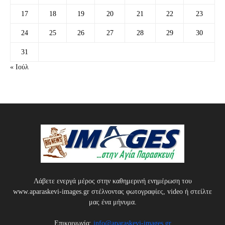
17
18
19
20
21
22
23
24
25
26
27
28
29
30
31
« Ιούλ
Λάβετε ενεργά μέρος στην καθημερινή ενημέρωση του
www.aparaskevi-images.gr στέλνοντας φωτογραφίες, video ή στείλτε
μας ένα μήνυμα.
Επικοινωνία:
info@aparaskevi-images.gr