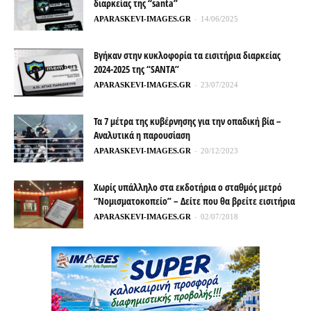
διαρκείας της “santa”
APARASKEVI-IMAGES.GR
-
14/06/2025
Βγήκαν στην κυκλοφορία τα εισιτήρια διαρκείας
2024-2025 της “SANTA”
APARASKEVI-IMAGES.GR
-
23/07/2024
Τα 7 μέτρα της κυβέρνησης για την οπαδική βία –
Αναλυτικά η παρουσίαση
APARASKEVI-IMAGES.GR
-
20/12/2023
Χωρίς υπάλληλο στα εκδοτήρια ο σταθμός μετρό
“Νομισματοκοπείο” – Δείτε που θα βρείτε εισιτήρια
APARASKEVI-IMAGES.GR
-
02/07/2018