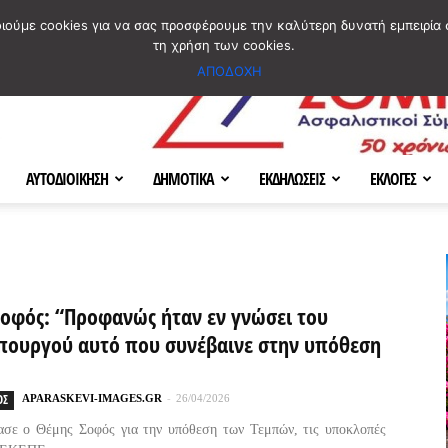
ΣΜΟΣ
ΧΑΡΤΗΣ
BLOG IMAGES
ΠΟΙΟΙ ΕΙΜΑΣΤΕ
[ ΕΠΙΚΟΙΝΩΝΙΑ ]
οιούμε cookies για να σας προσφέρουμε την καλύτερη δυνατή εμπειρία 
τη χρήση των cookies.
ΑΠΟΔΟΧΗ
ΑΥΤΟΔΙΟΙΚΗΣΗ
ΔΗΜΟΤΙΚΑ
ΕΚΔΗΛΩΣΕΙΣ
ΕΚΛΟΓΕΣ
Σοφός: “Προφανώς ήταν εν γνώσει του
ουργού αυτό που συνέβαινε στην υπόθεση
ΟΣ
APARASKEVI-IMAGES.GR
-
26/04/2026
ασε ο Θέμης Σοφός για την υπόθεση των Τεμπών, τις υποκλοπές