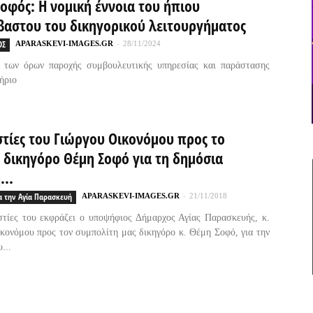
οφός: Η νομική έννοια του ήπιου
βαστου του δικηγορικού λειτουργήματος
ΟΣ
APARASKEVI-IMAGES.GR
-
28/11/2024
α των όρων παροχής συμβουλευτικής υπηρεσίας και παράστασης
ήριο
στίες του Γιώργου Οικονόμου προς το
 δικηγόρο Θέμη Σοφό για τη δημόσια
...
α την Αγία Παρασκευή
APARASKEVI-IMAGES.GR
-
21/11/2018
στίες του εκφράζει ο υποψήφιος Δήμαρχος Αγίας Παρασκευής, κ.
κονόμου προς τον συμπολίτη μας δικηγόρο κ. Θέμη Σοφό, για την
...