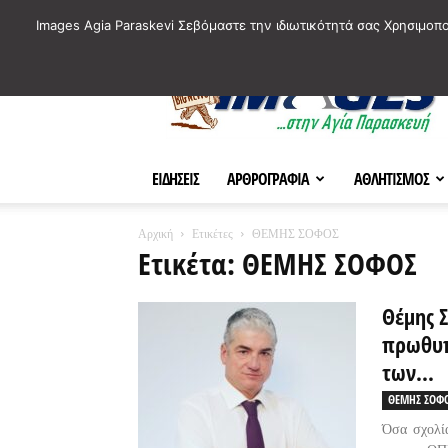
ΙΣΤΟΡΙΚΑ ΣΗΜΕΙΑ ΤΗΣ ΠΟΛΗΣ
ΠΛΗΡΟΦΟΡΙΕΣ
ΠΟΛΙΤΙ
Images Agia Paraskevi Σεβόμαστε την ιδιωτικότητά σας Χρησιμοπ
AParaskevi-
Images
ΕΙΔΗΣΕΙΣ
ΑΡΘΡΟΓΡΑΦΙΑ
ΑΘΛΗΤΙΣΜΟΣ
Αρχική
Ετικέτες
ΘΕΜΗΣ ΣΟΦΟΣ
Ετικέτα: ΘΕΜΗΣ ΣΟΦΟΣ
Θέμης 
πρωθυπ
των...
ΘΕΜΗΣ ΣΟΦ
Όσα σχολί