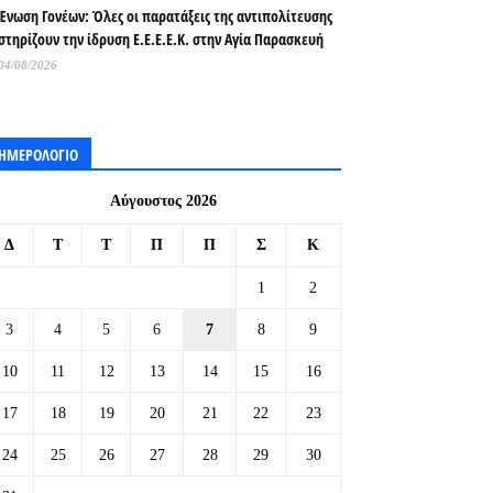
Ένωση Γονέων: Όλες οι παρατάξεις της αντιπολίτευσης
στηρίζουν την ίδρυση Ε.Ε.Ε.Ε.Κ. στην Αγία Παρασκευή
04/08/2026
ΗΜΕΡΟΛΟΓΙΟ
Αύγουστος 2026
Δ
Τ
Τ
Π
Π
Σ
Κ
1
2
3
4
5
6
7
8
9
10
11
12
13
14
15
16
17
18
19
20
21
22
23
24
25
26
27
28
29
30