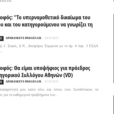
ΠΕΚΕΠΕ.
Σοφός: “Το υπερνομοθετικό δικαίωμα του
υ και του κατηγορούμενου να γνωρίζει τη
ΟΣ
APARASKEVI-IMAGES.GR
-
04/10/2025
ς Ι. Σοφός, Δ.Ν., Δικηγόρος Σύμφωνα με το άρ. 6 παρ. 3 ΕΣΔΑ
...
Σοφός: Θα είμαι υποψήφιος για πρόεδρος
κηγορικού Συλλόγου Αθηνών (VD)
ΟΣ
APARASKEVI-IMAGES.GR
-
02/10/2025
οψηφιότητά μου καλώ όλες και όλους τους Συναδέλφους να
ε για τα καθημερινά προβλήματα των...