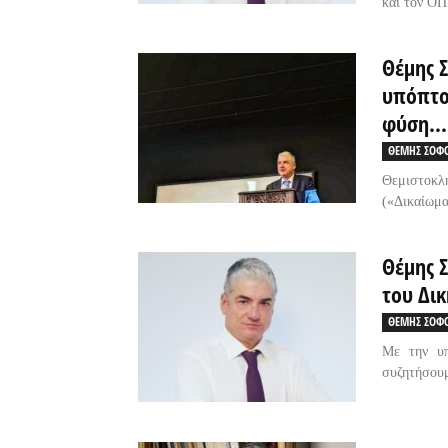
και τον Ο
Θέμης 
υπόπτο
φύση...
ΘΕΜΗΣ ΣΟΦ
Θεμιστοκλή
(«Δικαίωμα
Θέμης 
του Δι
ΘΕΜΗΣ ΣΟΦ
Με την υπ
συζητήσουμ