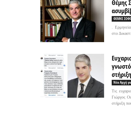
Θέμης Σ
ασυμβί
ΘΕΜΗΣ ΣΟΦ
. Ερμηνεί
στο Δικαστ
Ευχαρι
γνωστό
στήριξη
Νέα Αρχή γι
Τις ευχαρι
Γιώργος Οι
στήριξη που