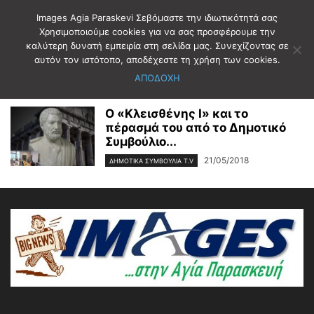
Images Agia Paraskevi Σεβόμαστε την ιδιωτικότητά σας
Χρησιμοποιούμε cookies για να σας προσφέρουμε την
καλύτερη δυνατή εμπειρία στη σελίδα μας. Συνεχίζοντας σε
Αρχική
Ετικέτες
Κλεισθένης Ι
αυτόν τον ιστότοπο, αποδέχεστε τη χρήση των cookies.
Κλεισθένης Ι
ΑΠΟΔΟΧΗ
Ο «Κλεισθένης Ι» και το
πέρασμά του από το Δημοτικό
Συμβούλιο...
21/05/2018
ΔΗΜΟΤΙΚΑ ΣΥΜΒΟΥΛΙΑ T.V