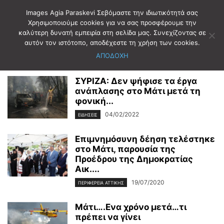
Images Agia Paraskevi Σεβόμαστε την ιδιωτικότητά σας
Χρησιμοποιούμε cookies για να σας προσφέρουμε την
καλύτερη δυνατή εμπειρία στη σελίδα μας. Συνεχίζοντας σε
Αρχική
Ετικέτες
ΜΑΤΙ
αυτόν τον ιστότοπο, αποδέχεστε τη χρήση των cookies.
ΜΑΤΙ
ΑΠΟΔΟΧΗ
ΣΥΡΙΖΑ: Δεν ψήφισε τα έργα
ανάπλασης στο Μάτι μετά τη
φονική...
04/02/2022
ΕΙΔΗΣΕΙΣ
Επιμνημόσυνη δέηση τελέστηκε
στο Μάτι, παρουσία της
Προέδρου της Δημοκρατίας
Αικ....
19/07/2020
ΠΕΡΙΦΕΡΕΙΑ ΑΤΤΙΚΗΣ
Μάτι….Ενα χρόνο μετά…τι
πρέπει να γίνει