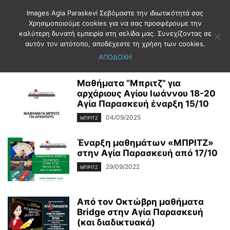
Images Agia Paraskevi Σεβόμαστε την ιδιωτικότητά σας
Χρησιμοποιούμε cookies για να σας προσφέρουμε την
καλύτερη δυνατή εμπειρία στη σελίδα μας. Συνεχίζοντας σε
Αρχική
Ετικέτες
ΜΠΡΙΤΖ
αυτόν τον ιστότοπο, αποδέχεστε τη χρήση των cookies.
ΜΠΡΙΤΖ
ΑΠΟΔΟΧΗ
Mαθήματα “Μπριτζ” για
αρχάριους Αγίου Ιωάννου 18-20
Αγία Παρασκευή έναρξη 15/10
04/09/2025
ΜΠΡΙΤΖ
Έναρξη μαθημάτων «ΜΠΡΙΤΖ»
στην Αγία Παρασκευή από 17/10
29/09/2022
ΜΠΡΙΤΖ
Από τον Οκτώβρη μαθήματα
Bridge στην Αγία Παρασκευή
(και διαδικτυακά)