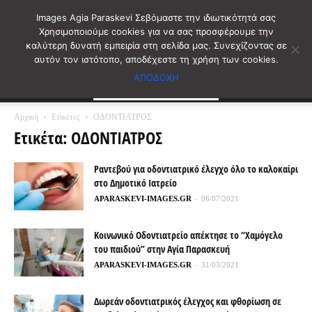
Images Agia Paraskevi Σεβόμαστε την ιδιωτικότητά σας
Χρησιμοποιούμε cookies για να σας προσφέρουμε την
καλύτερη δυνατή εμπειρία στη σελίδα μας. Συνεχίζοντας σε
αυτόν τον ιστότοπο, αποδέχεστε τη χρήση των cookies.
ΑΠΟΔΟΧΗ
Αρχική
Ετικέτες
ΟΔΟΝΤΙΑΤΡΟΣ
Ετικέτα: ΟΔΟΝΤΙΑΤΡΟΣ
Ραντεβού για οδοντιατρικό έλεγχο όλο το καλοκαίρι
στο Δημοτικό Ιατρείο
APARASKEVI-IMAGES.GR
-
06/07/2021
Κοινωνικό Οδοντιατρείο απέκτησε το “Χαμόγελο
του παιδιού” στην Αγία Παρασκευή
APARASKEVI-IMAGES.GR
-
31/03/2021
Δωρεάν οδοντιατρικός έλεγχος και φθορίωση σε