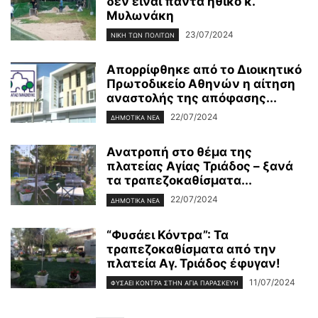
δεν είναι πάντα ηθικό κ.
Μυλωνάκη
23/07/2024
ΝΊΚΗ ΤΩΝ ΠΟΛΙΤΏΝ
Απορρίφθηκε από το Διοικητικό
Πρωτοδικείο Αθηνών η αίτηση
αναστολής της απόφασης...
22/07/2024
ΔΗΜΟΤΙΚΑ ΝΕΑ
Ανατροπή στο θέμα της
πλατείας Αγίας Τριάδος – ξανά
τα τραπεζοκαθίσματα...
22/07/2024
ΔΗΜΟΤΙΚΑ ΝΕΑ
“Φυσάει Κόντρα”: Τα
τραπεζοκαθίσματα από την
πλατεία Αγ. Τριάδος έφυγαν!
11/07/2024
ΦΥΣΆΕΙ ΚΌΝΤΡΑ ΣΤΗΝ ΑΓΊΑ ΠΑΡΑΣΚΕΥΉ