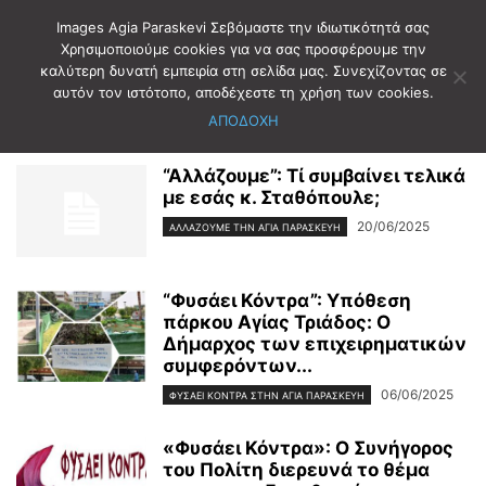
Images Agia Paraskevi Σεβόμαστε την ιδιωτικότητά σας
Χρησιμοποιούμε cookies για να σας προσφέρουμε την
καλύτερη δυνατή εμπειρία στη σελίδα μας. Συνεχίζοντας σε
Αρχική
Ετικέτες
ΠΛΑΤΕΙΑ ΑΓΙΑΣ ΤΡΙΑΔΟΣ
αυτόν τον ιστότοπο, αποδέχεστε τη χρήση των cookies.
ΠΛΑΤΕΙΑ ΑΓΙΑΣ ΤΡΙΑΔΟΣ
ΑΠΟΔΟΧΗ
“Αλλάζουμε”: Τί συμβαίνει τελικά
με εσάς κ. Σταθόπουλε;
20/06/2025
ΑΛΛΆΖΟΥΜΕ ΤΗΝ ΑΓΊΑ ΠΑΡΑΣΚΕΥΉ
“Φυσάει Κόντρα”: Υπόθεση
πάρκου Αγίας Τριάδος: Ο
Δήμαρχος των επιχειρηματικών
συμφερόντων...
06/06/2025
ΦΥΣΆΕΙ ΚΌΝΤΡΑ ΣΤΗΝ ΑΓΊΑ ΠΑΡΑΣΚΕΥΉ
«Φυσάει Κόντρα»: Ο Συνήγορος
του Πολίτη διερευνά το θέμα