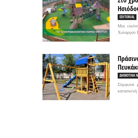
Ησιόδο
EDITORIAL
Μια εικόν
Χολαργού 
Πράσιν
Πευκάκι
ΔΗΜΟΤΙΚΑ Ν
Σύμφωνα μ
κατασκευή 