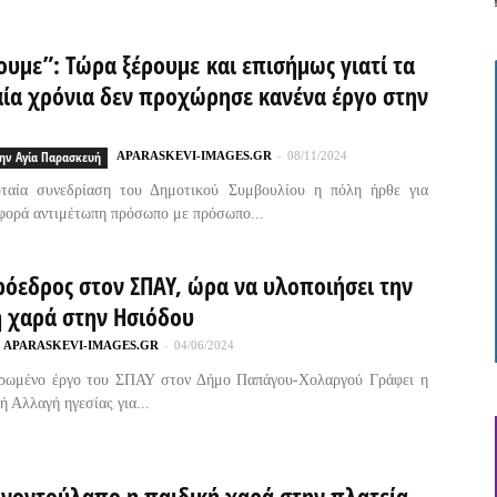
υμε”: Τώρα ξέρουμε και επισήμως γιατί τα
αία χρόνια δεν προχώρησε κανένα έργο στην
ην Αγία Παρασκευή
APARASKEVI-IMAGES.GR
-
08/11/2024
υταία συνεδρίαση του Δημοτικού Συμβουλίου η πόλη ήρθε για
φορά αντιμέτωπη πρόσωπο με πρόσωπο...
ρόεδρος στον ΣΠΑΥ, ώρα να υλοποιήσει την
ή χαρά στην Ησιόδου
APARASKEVI-IMAGES.GR
-
04/06/2024
ρωμένο έργο του ΣΠΑΥ στον Δήμο Παπάγου-Χολαργού Γράφει η
 Αλλαγή ηγεσίας για...
ονοντούλαπο η παιδική χαρά στην πλατεία