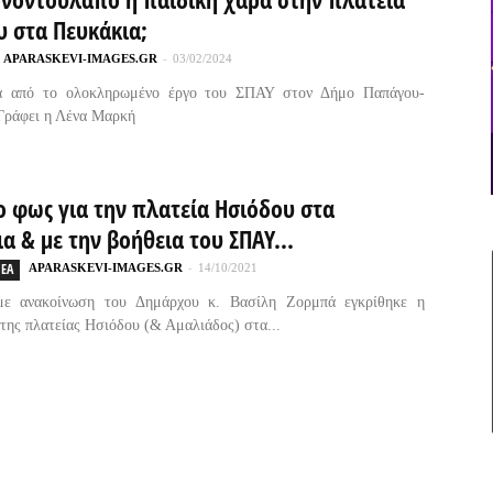
υ στα Πευκάκια;
APARASKEVI-IMAGES.GR
-
03/02/2024
α από το ολοκληρωμένο έργο του ΣΠΑΥ στον Δήμο Παπάγου-
Γράφει η Λένα Μαρκή
ο φως για την πλατεία Ησιόδου στα
α & με την βοήθεια του ΣΠΑΥ...
ΕΑ
APARASKEVI-IMAGES.GR
-
14/10/2021
ε ανακοίνωση του Δημάρχου κ. Βασίλη Ζορμπά εγκρίθηκε η
της πλατείας Ησιόδου (& Αμαλιάδος) στα...