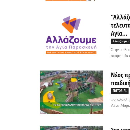
“Αλλάζο
τελευτ
Αγία...
Αλλάζουμε τ
Στην τελε
ακόμη μία 
Νέος π
παιδικ
EDITORIAL
Tο ολοκλη
Λένα Μαρκή
Στο χρ