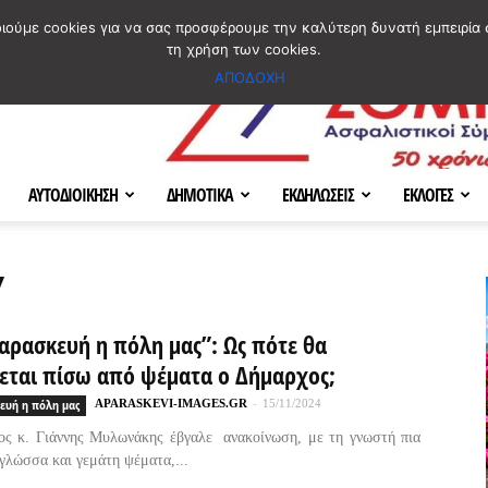
ΣΜΟΣ
ΧΑΡΤΗΣ
BLOG IMAGES
ΠΟΙΟΙ ΕΙΜΑΣΤΕ
[ ΕΠΙΚΟΙΝΩΝΙΑ ]
οιούμε cookies για να σας προσφέρουμε την καλύτερη δυνατή εμπειρία 
τη χρήση των cookies.
ΑΠΟΔΟΧΗ
ΑΥΤΟΔΙΟΙΚΗΣΗ
ΔΗΜΟΤΙΚΑ
ΕΚΔΗΛΩΣΕΙΣ
ΕΚΛΟΓΕΣ
Υ
αρασκευή η πόλη μας”: Ως πότε θα
εται πίσω από ψέματα ο Δήμαρχος;
ευή η πόλη μας
APARASKEVI-IMAGES.GR
-
15/11/2024
ς κ. Γιάννης Μυλωνάκης έβγαλε ανακοίνωση, με τη γνωστή πια
 γλώσσα και γεμάτη ψέματα,...