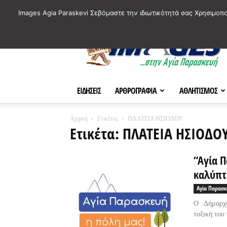
ΙΣΤΟΡΙΚΑ ΣΗΜΕΙΑ ΤΗΣ ΠΟΛΗΣ
ΠΛΗΡΟΦΟΡΙΕΣ
ΠΟΛΙΤΙ
Images Agia Paraskevi Σεβόμαστε την ιδιωτικότητά σας Χρησιμοπ
AParaskevi-
Images
ΕΙΔΗΣΕΙΣ
ΑΡΘΡΟΓΡΑΦΙΑ
ΑΘΛΗΤΙΣΜΟΣ
Αρχική
Ετικέτες
ΠΛΑΤΕΙΑ ΗΣΙΟΔΟΥ
Ετικέτα: ΠΛΑΤΕΙΑ ΗΣΙΟΔΟ
“Αγία Π
καλύπτ
Αγία Παρασκ
Ο Δήμαρχο
τοξική του