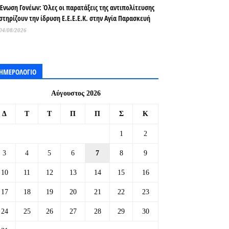
Ένωση Γονέων: Όλες οι παρατάξεις της αντιπολίτευσης
στηρίζουν την ίδρυση Ε.Ε.Ε.Ε.Κ. στην Αγία Παρασκευή
04/08/2026
ΗΜΕΡΟΛΟΓΙΟ
Αύγουστος 2026
Δ
Τ
Τ
Π
Π
Σ
Κ
1
2
3
4
5
6
7
8
9
10
11
12
13
14
15
16
17
18
19
20
21
22
23
24
25
26
27
28
29
30