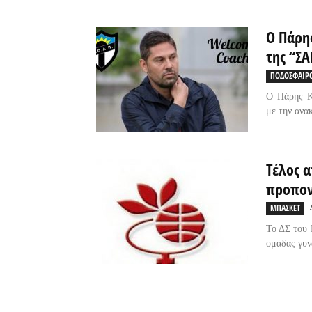
Ο Πάρη
της “Σ
ΠΟΔΟΣΦΑΙΡ
Ο Πάρης Κ
με την ανα
Τέλος 
προπον
ΜΠΑΣΚΕΤ
Το ΔΣ του 
ομάδας γυν