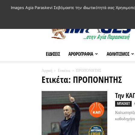
ΙΣΤΟΡΙΚΑ ΣΗΜΕΙΑ ΤΗΣ ΠΟΛΗΣ
ΠΛΗΡΟΦΟΡΙΕΣ
ΠΟΛΙΤΙ
Images Agia Paraskevi Σεβόμαστε την ιδιωτικότητά σας Χρησιμοπ
AParaskevi-
Images
ΕΙΔΗΣΕΙΣ
ΑΡΘΡΟΓΡΑΦΙΑ
ΑΘΛΗΤΙΣΜΟΣ
Αρχική
Ετικέτες
ΠΡΟΠΟΝΗΤΗΣ
Ετικέτα: ΠΡΟΠΟΝΗΤΗΣ
Την ΚΑ
ΜΠΑΣΚΕΤ
Καλωσορίζ
καθοδηγήσε