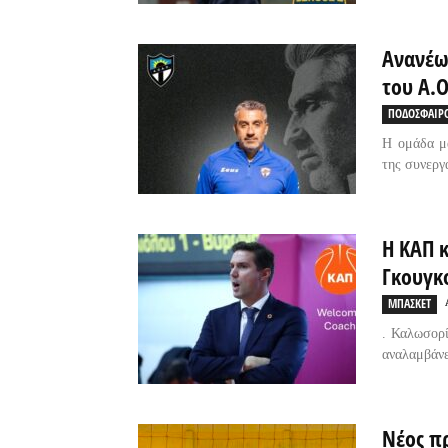
Ανανέω
του Α.Ο
ΠΟΔΟΣΦΑΙΡ
Η ομάδα μα
της συνεργ
Η ΚΑΠ 
Γκουγκ
ΜΠΑΣΚΕΤ
. Καλωσορ
αναλαμβάνε
Νέος π