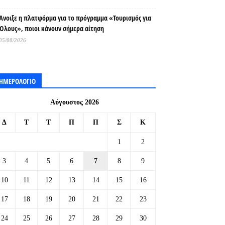
Άνοιξε η πλατφόρμα για το πρόγραμμα «Τουρισμός για
Όλους», ποιοι κάνουν σήμερα αίτηση
05/08/2026
ΗΜΕΡΟΛΟΓΙΟ
Αύγουστος 2026
Δ
Τ
Τ
Π
Π
Σ
Κ
1
2
3
4
5
6
7
8
9
10
11
12
13
14
15
16
17
18
19
20
21
22
23
24
25
26
27
28
29
30