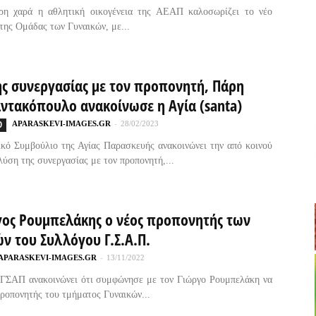
ερη χαρά η αθλητική οικογένεια της ΑΕΑΠ καλοσωρίζει το νέο
της Ομάδας των Γυναικών, με...
ης συνεργασίας με τον προπονητή, Πάρη
ντακόπουλο ανακοίνωσε η Αγία (santa)
Ο
APARASKEVI-IMAGES.GR
-
28/02/2023
ικό Συμβούλιο της Αγίας Παρασκευής ανακοινώνει την από κοινού
λύση της συνεργασίας με τον προπονητή,...
γος Ρουμπελάκης ο νέος προπονητής των
ν του Συλλόγου Γ.Σ.Α.Π.
APARASKEVI-IMAGES.GR
-
13/11/2022
 ΓΣΑΠ ανακοινώνει ότι συμφώνησε με τον Γιώργο Ρουμπελάκη να
ροπονητής του τμήματος Γυναικών...