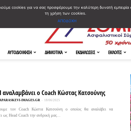
ΣΜΟΣ
ΧΑΡΤΗΣ
BLOG IMAGES
ΠΟΙΟΙ ΕΙΜΑΣΤΕ
[ ΕΠΙΚΟΙΝΩΝΙΑ ]
οιούμε cookies για να σας προσφέρουμε την καλύτερη δυνατή εμπειρία 
τη χρήση των cookies.
ΑΠΟΔΟΧΗ
ΑΥΤΟΔΙΟΙΚΗΣΗ
ΔΗΜΟΤΙΚΑ
ΕΚΔΗΛΩΣΕΙΣ
ΕΚΛΟΓΕΣ
Π αναλαμβάνει ο Coach Κώστας Κατσούνης
APARASKEVI-IMAGES.GR
-
18/06/2025
ουμε τον Coach Κώστα Κατσούνη ο οποίος θα αναλάβει να
ι ως Head Coach την ανδρική μας...