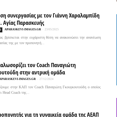
ση συνεργασίας με τον Γιάννη Χαραλαμπίδη
. Αγίας Παρασκευής
Ο
APARASKEVI-IMAGES.GR
-
23/05/2025
ς βρίσκεται στην ευχάριστη θέση να ανακοινώσει την ανανέωση
ασίας της με τον προπονητή...
καλωσορίζει τον Coach Παναγιώτη
ουτούδη στην αντρική ομάδα
APARASKEVI-IMAGES.GR
-
27/12/2024
ίζουμε στην ΚΑΠ τον Coach Παναγιώτη Γκουγκουτούδη ο οποίος
ι Head Coach της...
ροπονητής για τη γυναικεία ομάδα της ΑΕΑΠ