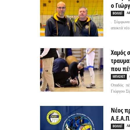
ο Γιώρ
ΒΟΛΛΕΪ
A
. Σύμφωνα
αποκτά νέο
Χαμός 
τραυμα
που πέτ
ΜΠΑΣΚΕΤ
Οπαδός πέ
Γιώργου Σί
Νέος π
Α.Ε.Α.
ΒΟΛΛΕΪ
A