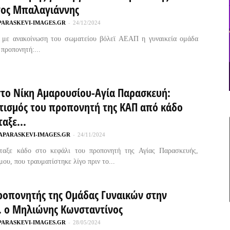
γος Μπαλαγιάννης
PARASKEVI-IMAGES.GR
-
24/12/2024
 με ανακοίνωση του σωματείου βόλεϊ ΑΕΑΠ η γυναικεία ομάδα
 προπονητή:...
στο Νίκη Αμαρουσίου-Αγία Παρασκευή:
τισμός του προπονητή της ΚΑΠ από κάδο
αξε...
APARASKEVI-IMAGES.GR
-
24/11/2024
ταξε κάδο στο κεφάλι του προπονητή της Αγίας Παρασκευής,
μου, που τραυματίστηκε λίγο πριν το...
ροπονητής της Ομάδας Γυναικών στην
Π. ο Μηλιώνης Κωνσταντίνος
PARASKEVI-IMAGES.GR
-
28/05/2024