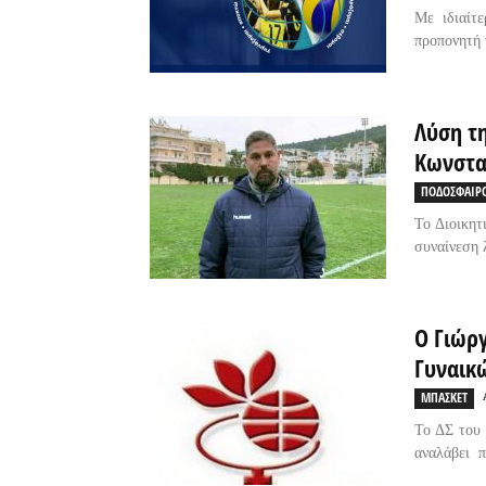
Με ιδιαίτ
προπονητή 
Λύση τ
Κωνστα
ΠΟΔΟΣΦΑΙΡ
Το Διοικητ
συναίνεση 
Ο Γιώρ
Γυναικώ
ΜΠΑΣΚΕΤ
Το ΔΣ του
αναλάβει π