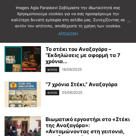
Images Agia Paraskevi Σεβόμαστε την ιδιωτικότητά σας
Χρησιμοποιούμε cookies για να σας προσφέρουμε την
καλύτερη δυνατή εμπειρία στη σελίδα μας. Συνεχίζοντας σε
Αρχική
Ετικέτες
ΣΤΕΚΙ ΑΝΑΞΑΓΟΡΑ
αυτόν τον ιστότοπο, αποδέχεστε τη χρήση των cookies.
ΣΤΕΚΙ ΑΝΑΞΑΓΟΡΑ
ΑΠΟΔΟΧΗ
Το στέκι του Αναξαγόρα –
“Εκδηλώσεις με αφορμή τα 7
χρόνια...
16/06/2025
ΦΟΡΕΙΣ
“7 χρόνια Στέκι.” Αναξαγόρα
05/06/2025
ΦΟΡΕΙΣ
Βιωματικό εργαστήρι στο «Στέκι
της Αναξαγόρα»:
«Ανταμώνοντας στη γειτονιά,