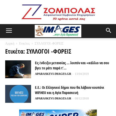
Αρχική
Ετικέτες
ΣΥΛΛΟΓΟΙ -ΦΟΡΕΙΣ
Ετικέτα: ΣΥΛΛΟΓΟΙ -ΦΟΡΕΙΣ
Εἰς ἔνδειξιν μετανοίας … λοιπόν και «κάλλιο να σου
βγει το μάτι παρά τ’...
APARASKEVI-IMAGES.GR
-
13/04/2019
Ε.Ε.: Οι Ελληνικοί δήμοι που θα λάβουν κουπόνι
WiFi4EU και η Αγία Παρασκευή
APARASKEVI-IMAGES.GR
-
08/12/2018