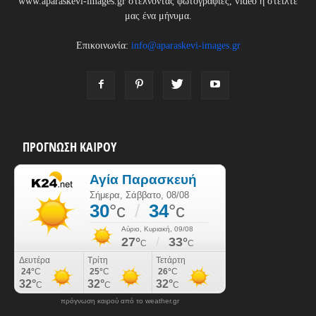
www.aparaskevi-images.gr στέλνοντας φωτογραφίες, video ή στείλτε
μας ένα μήνυμα.
Επικοινωνία:
info@aparaskevi-images.gr
ΠΡΟΓΝΩΣΗ ΚΑΙΡΟΥ
πρόγνωση καιρού από το weather.gr