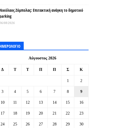
Νικόλαος Ζόμπολας: Επιτακτική ανάγκη το δημοτικό
parking
06/08/2026
ΗΜΕΡΟΛΟΓΙΟ
Αύγουστος 2026
Δ
Τ
Τ
Π
Π
Σ
Κ
1
2
3
4
5
6
7
8
9
10
11
12
13
14
15
16
17
18
19
20
21
22
23
24
25
26
27
28
29
30