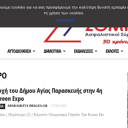
ΣΜΟΣ
ΧΑΡΤΗΣ
BLOG IMAGES
ΠΟΙΟΙ ΕΙΜΑΣΤΕ
[ ΕΠΙΚΟΙΝΩΝΙΑ ]
οιούμε cookies για να σας προσφέρουμε την καλύτερη δυνατή εμπειρία 
τη χρήση των cookies.
ΑΠΟΔΟΧΗ
ΑΥΤΟΔΙΟΙΚΗΣΗ
ΔΗΜΟΤΙΚΑ
ΕΚΔΗΛΩΣΕΙΣ
ΕΚΛΟΓΕΣ
PO
οχή του Δήμου Αγίας Παρασκευής στην 4η
Green Expo
ΕΑ
APARASKEVI-IMAGES.GR
-
27/05/2025
ΐου | Περίπτερο 25 | Κλειστό Ολυμπιακό Γήπεδο Tae Kwon Do