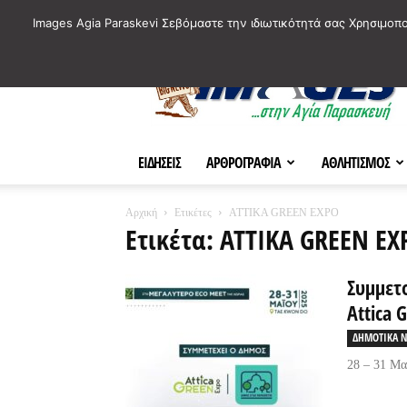
ΙΣΤΟΡΙΚΑ ΣΗΜΕΙΑ ΤΗΣ ΠΟΛΗΣ
ΠΛΗΡΟΦΟΡΙΕΣ
ΠΟΛΙΤΙ
Images Agia Paraskevi Σεβόμαστε την ιδιωτικότητά σας Χρησιμοπ
AParaskevi-
Images
ΕΙΔΗΣΕΙΣ
ΑΡΘΡΟΓΡΑΦΙΑ
ΑΘΛΗΤΙΣΜΟΣ
Αρχική
Ετικέτες
ATTIKA GREEN EXPO
Ετικέτα: ATTIKA GREEN EX
Συμμετ
Attica 
ΔΗΜΟΤΙΚΑ Ν
28 – 31 Μα