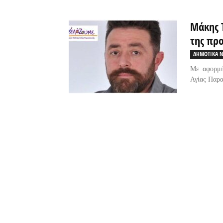
Μάκης 
της πρ
ΔΗΜΟΤΙΚΑ Ν
Με αφορμή
Αγίας Παρα