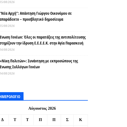
05/08/2026
“Νέα Αρχή”: Απάντηση Γιώργου Οικονόμου σε
απαράδεκτο – προσβλητικό δημοσίευμα
05/08/2026
Ένωση Γονέων: Όλες οι παρατάξεις της αντιπολίτευσης
στηρίζουν την ίδρυση Ε.Ε.Ε.Ε.Κ. στην Αγία Παρασκευή
04/08/2026
«Νίκη Πολιτών»: Συνάντηση με εκπροσώπους της
Ένωσης Συλλόγων Γονέων
04/08/2026
ΗΜΕΡΟΛΟΓΙΟ
Αύγουστος 2026
Δ
Τ
Τ
Π
Π
Σ
Κ