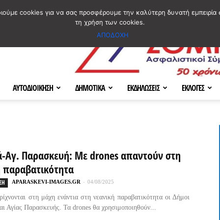
ΣΜΟΣ
ΧΑΡΤΗΣ
BLOG IMAGES
ΠΟΙΟΙ ΕΙΜΑΣΤΕ
[ ΕΠΙΚΟΙΝΩΝΙΑ ]
οιούμε cookies για να σας προσφέρουμε την καλύτερη δυνατή εμπειρία 
τη χρήση των cookies.
ΑΠΟΔΟΧΗ
ΑΥΤΟΔΙΟΙΚΗΣΗ
ΔΗΜΟΤΙΚΑ
ΕΚΔΗΛΩΣΕΙΣ
ΕΚΛΟΓΕΣ
ά-Αγ. Παρασκευή: Με drones απαντούν στη
ή παραβατικότητα
ΣΗ
APARASKEVI-IMAGES.GR
-
04/08/2025
ρίχνονται στη μάχη ενάντια στη νεανική παραβατικότητα οι Δήμοι
αι Αγίας Παρασκευής. Τα drones θα χρησιμοποιηθούν...