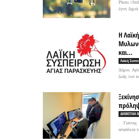
Photo //li
έγινε ζημιά
Η Λαϊκ
Μυλωνά
και...
Λαϊκή Συσπ
Δήμος Αγί
ζωής των κ
Ξεκίνησ
πρόληψ
ΔΗΜΟΤΙΚΑ Ν
. Γιάννης
ασφάλεια τ