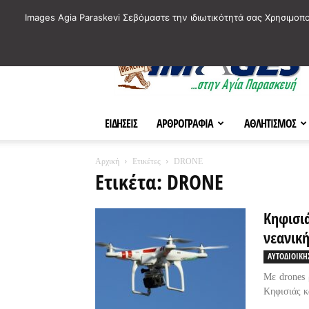
ΙΣΤΟΡΙΚΑ ΣΗΜΕΙΑ ΤΗΣ ΠΟΛΗΣ
ΠΛΗΡΟΦΟΡΙΕΣ
ΠΟΛΙΤΙ
Images Agia Paraskevi Σεβόμαστε την ιδιωτικότητά σας Χρησιμοπ
AParaskevi-
Images
ΕΙΔΗΣΕΙΣ
ΑΡΘΡΟΓΡΑΦΙΑ
ΑΘΛΗΤΙΣΜΟΣ
Αρχική
Ετικέτες
DRONE
Ετικέτα: DRONE
Κηφισι
νεανικ
ΑΥΤΟΔΙΟΙΚΗ
Με drones 
Κηφισιάς κ