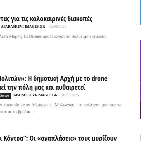
τας για τις καλοκαιρινές διακοπές
APARASKEVI-IMAGES.GR
-
02/08/2025
 Λένα Μαρκή Τα Drones αποδεικνύονται πολύτιμα εργαλεία;
Πολιτών»: Η δημοτική Αρχή με το drone
ί την πόλη μας και αυθαιρετεί
ολιτών
APARASKEVI-IMAGES.GR
-
01/08/2025
ν ευκαιρία στον Δήμαρχο κ. Μυλωνάκη, με ερώτηση μας για το
πταται τα βράδια...
ι Κόντρα”: Οι «αναπλάσεις» τους μυρίζουν