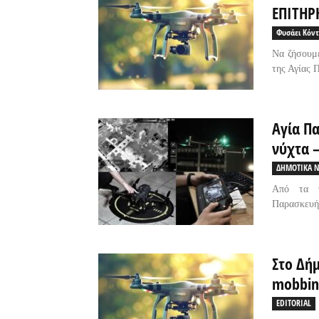
ΕΠΙΤΗΡΗ
Φυσάει Κόντ
Να ζήσουμ
της Αγίας 
Αγία Πα
νύχτα –
ΔΗΜΟΤΙΚΑ Ν
Από τα τ
Παρασκευής
Στο Δή
mobbing
EDITORIAL