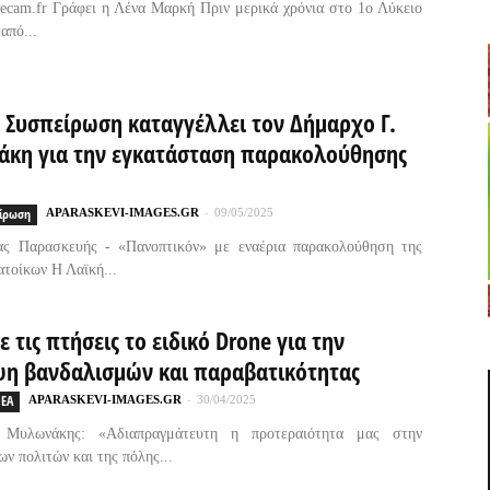
ttlecam.fr Γράφει η Λένα Μαρκή Πριν μερικά χρόνια στο 1ο Λύκειο
 από...
ή Συσπείρωση καταγγέλλει τον Δήμαρχο Γ.
κη για την εγκατάσταση παρακολούθησης
είρωση
APARASKEVI-IMAGES.GR
-
09/05/2025
ας Παρασκευής - «Πανοπτικόν» με εναέρια παρακολούθηση της
ατοίκων Η Λαϊκή...
ε τις πτήσεις το ειδικό Drone για την
η βανδαλισμών και παραβατικότητας
ΕΑ
APARASKEVI-IMAGES.GR
-
30/04/2025
 Μυλωνάκης: «Αδιαπραγμάτευτη η προτεραιότητα μας στην
ων πολιτών και της πόλης...