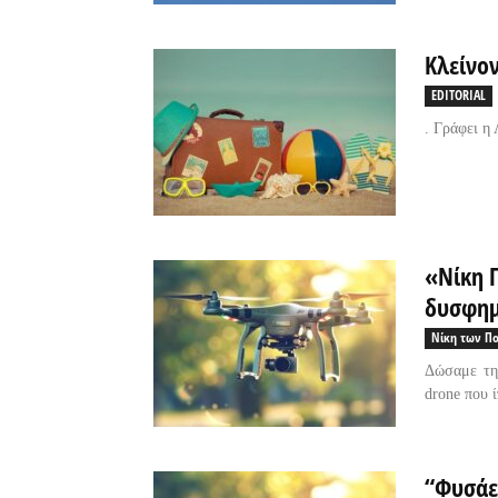
Κλείνον
EDITORIAL
. Γράφει η
«Νίκη 
δυσφημε
Νίκη των Π
Δώσαμε τη
drone που ί
“Φυσάε