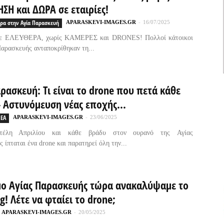
ΣΗ και ΔΩΡΑ σε εταιρίες!
ρα στην Αγία Παρασκευή
APARASKEVI-IMAGES.GR
-
16/07/2025
ε ΕΛΕΥΘΕΡΑ, χωρίς ΚΑΜΕΡΕΣ και DRONES! Πολλοί κάτοικοι
Παρασκευής ανταποκρίθηκαν τη...
ρασκευή: Τι είναι το drone που πετά κάθε
 Αστυνόμευση νέας εποχής...
ΕΑ
APARASKEVI-IMAGES.GR
-
23/06/2025
έλη Απριλίου και κάθε βράδυ στον ουρανό της Αγίας
 ίπταται ένα drone και παρατηρεί όλη την...
μο Αγίας Παρασκευής τώρα ανακαλύψαμε το
! Λέτε να φταίει το drone;
APARASKEVI-IMAGES.GR
-
20/05/2025