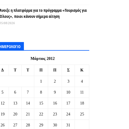
Άνοιξε η πλατφόρμα για το πρόγραμμα «Τουρισμός για
Όλους», ποιοι κάνουν σήμερα αίτηση
05/08/2026
ΗΜΕΡΟΛΟΓΙΟ
Μάρτιος 2012
Δ
Τ
Τ
Π
Π
Σ
Κ
1
2
3
4
5
6
7
8
9
10
11
12
13
14
15
16
17
18
19
20
21
22
23
24
25
26
27
28
29
30
31