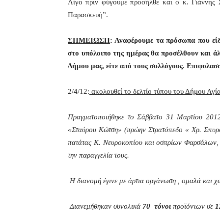
Λίγο πριν φύγουμε προσήλθε και ο κ. Γιάννης 
Παρασκευή”.
ΣΗΜΕΙΩΣΗ
: Αναφέρουμε τα πρόσωπα που είδ
στο υπόλοιπο της ημέρας θα προσέλθουν και άλ
Δήμου μας, είτε από τους συλλόγους. Επιφυλασ
2/4/12:
ακολουθεί το δελτίο τύπου του Δήμου Αγί
Πραγματοποιήθηκε το Σάββατο 31 Μαρτίου 2012,
«Σταύρου Κώτση» (πρώην Στρατόπεδο « Χρ. Σπυρού
πατάτας Κ. Νευροκοπίου και οσπρίων Φαρσάλων, 
την παραγγελία τους.
Η διανομή έγινε με άρτια οργάνωση , ομαλά και χω
Διανεμήθηκαν συνολικά
70 τόνοι
προϊόντων σε
1