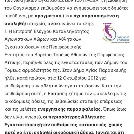
των Αθλητικών Εγκαταστάσεων του ΠΑΟΔΑΠ, η Διοίκηση
του Οργανισμού επιθυμούσα να ενημερώσει τους δημότες
υπεύθυνα, με
πραγματικά
( και
όχι παραποιημένα η
αναληθή
) στοιχεία, ανακοινώνει τα εξής:
1. Η Επιτροπή Ελέγχου Καταλληλότητος
Αγωνιστικών Χώρων και Αθλητικών
Εγκαταστάσεων της Περιφερειακής
Ενότητος του Βορείου Τομέως Αθηνών της Περιφερείας
Αττικής, περιήλθε όλες τις εγκαταστάσεις των Δήμων του
Τομέως αρμοδιότητός της. Στον Δήμο Αγίας Παρασκευής
ήλθε, κατά πρώτον, στις 12 Οκτωβρίου 2012 για
επιθεώρηση των αθλητικών εγκαταστάσεων. Κατά την
επιθεώρηση αυτή, η Επιτροπή ζήτησε τον φάκελλο με τις
οικοδομικές άδειες, τις βεβαιώσεις στατικής επάρκειας
και τις μελέτες
ενεργητικής πυρασφαλείας.
Όπως ίσως
δεν είναι γνωστό,
οι περισσότερες Αθλητικές
Εγκαταστάσειςήταν αυθαίρετες κατασκευές, χωρίς
ποτέ να έχει εκδοθεί οικοδομική άδεια. Τονίζεται ότι