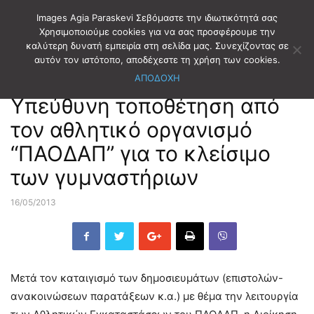
Images Agia Paraskevi Σεβόμαστε την ιδιωτικότητά σας
Χρησιμοποιούμε cookies για να σας προσφέρουμε την
καλύτερη δυνατή εμπειρία στη σελίδα μας. Συνεχίζοντας σε
Αρχική
ΝΟΜΙΚΑ ΠΡΟΣΩΠΑ
ΠΑΟΔΑΠ
αυτόν τον ιστότοπο, αποδέχεστε τη χρήση των cookies.
ΑΠΟΔΟΧΗ
ΝΟΜΙΚΑ ΠΡΟΣΩΠΑ
ΠΑΟΔΑΠ
Υπεύθυνη τοποθέτηση από
τον αθλητικό οργανισμό
“ΠΑΟΔΑΠ” για το κλείσιμο
των γυμναστήριων
16/05/2013
Μετά τον καταιγισμό των δημοσιευμάτων (επιστολών-
ανακοινώσεων παρατάξεων κ.α.) με θέμα την λειτουργία