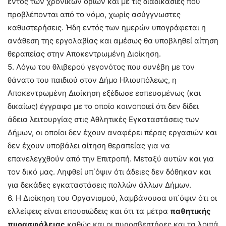
εντός των χρονικών ορίων και με τις διαδικασίες που
προβλέπονται από το νόμο, χωρίς ασύγγνωστες
καθυστερήσεις. Ήδη εντός των ημερών υπογράφεται η
ανάθεση της εργολαβίας και αμέσως θα υποβληθεί αίτηση
θεραπείας στην Αποκεντρωμένη Διοίκηση.
5. Λόγω του θλιβερού γεγονότος που συνέβη με τον
θάνατο του παιδιού στον Δήμο Ηλιουπόλεως, η
Αποκεντρωμένη Διοίκηση εξέδωσε εσπευσμένως (και
δικαίως) έγγραφο με το οποίο κοινοποιεί ότι δεν δίδει
άδεια λειτουργίας στις Αθλητικές Εγκαταστάσεις των
Δήμων, οι οποίοι δεν έχουν αναφέρει πέρας εργασιών και
δεν έχουν υποβάλει αίτηση θεραπείας για να
επανελεγχθούν από την Επιτροπή. Μεταξύ αυτών και για
τον δικό μας. Ληφθεί υπ΄όψιν ότι άδειες δεν δόθηκαν και
για δεκάδες εγκαταστάσεις πολλών άλλων Δήμων.
6. Η Διοίκηση του Οργανισμού, λαμβάνουσα υπ΄όψιν ότι οι
ελλείψεις είναι επουσιώδεις και ότι τα μέτρα
παθητικής
πυρασφάλειας
καθώς και οι πυροσβεστήρες και τα λοιπά