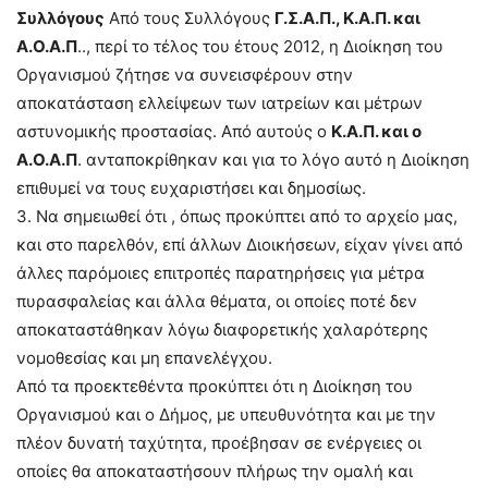
Συλλόγους
Από τους Συλλόγους
Γ.Σ.Α.Π., Κ.Α.Π. και
Α.Ο.Α.Π
.., περί το τέλος του έτους 2012, η Διοίκηση του
Οργανισμού ζήτησε να συνεισφέρουν στην
αποκατάσταση ελλείψεων των ιατρείων και μέτρων
αστυνομικής προστασίας. Από αυτούς ο
Κ.Α.Π. και ο
Α.Ο.Α.Π
. ανταποκρίθηκαν και για το λόγο αυτό η Διοίκηση
επιθυμεί να τους ευχαριστήσει και δημοσίως.
3. Να σημειωθεί ότι , όπως προκύπτει από το αρχείο μας,
και στο παρελθόν, επί άλλων Διοικήσεων, είχαν γίνει από
άλλες παρόμοιες επιτροπές παρατηρήσεις για μέτρα
πυρασφαλείας και άλλα θέματα, οι οποίες ποτέ δεν
αποκαταστάθηκαν λόγω διαφορετικής χαλαρότερης
νομοθεσίας και μη επανελέγχου.
Από τα προεκτεθέντα προκύπτει ότι η Διοίκηση του
Οργανισμού και ο Δήμος, με υπευθυνότητα και με την
πλέον δυνατή ταχύτητα, προέβησαν σε ενέργειες οι
οποίες θα αποκαταστήσουν πλήρως την ομαλή και