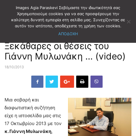
Images Agia Paraskevi Σεβόμαστε την ιδιωτικότητά σας
Χρησιμοποιούμε cookies για να σας προσφέρουμε την
καλύτερη δυνατή εμπειρία στη σελίδα μας. Συνεχίζοντας σε
Αρχική
ΣΥΝΕΝΤΕΥΞΕΙΣ
αυτόν τον ιστότοπο, αποδέχεστε τη χρήση των cookies.
ΑΠΟΔΟΧΗ
ΣΥΝΕΝΤΕΥΞΕΙΣ
Ξεκάθαρες οι θέσεις του
Γιάννη Μυλωνάκη … (video)
18/10/2013
Μια σοβαρή και
διαφωτιστική συζήτηση
είχε η ιστοσελίδα μας στις
17 Οκτωβρίου 2013 με τον
κ. Γιάννη Μυλωνάκη
,