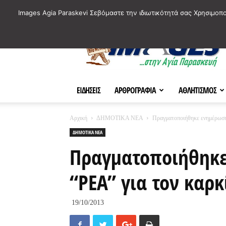
ΙΣΤΟΡΙΚΑ ΣΗΜΕΙΑ ΤΗΣ ΠΟΛΗΣ
ΠΛΗΡΟΦΟΡΙΕΣ
ΠΟΛΙΤΙ
Images Agia Paraskevi Σεβόμαστε την ιδιωτικότητά σας Χρησιμοπ
AParaskevi-
Images
ΕΙΔΗΣΕΙΣ
ΑΡΘΡΟΓΡΑΦΙΑ
ΑΘΛΗΤΙΣΜΟΣ
Αρχική
ΔΗΜΟΤΙΚΑ ΝΕΑ
Πραγματοποιήθηκε ενημέρωση 
ΔΗΜΟΤΙΚΑ ΝΕΑ
Πραγματοποιήθηκε
“ΡΕΑ” για τον καρ
19/10/2013