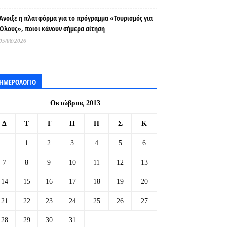
Άνοιξε η πλατφόρμα για το πρόγραμμα «Τουρισμός για
Όλους», ποιοι κάνουν σήμερα αίτηση
05/08/2026
ΗΜΕΡΟΛΟΓΙΟ
Οκτώβριος 2013
Δ
Τ
Τ
Π
Π
Σ
Κ
1
2
3
4
5
6
7
8
9
10
11
12
13
14
15
16
17
18
19
20
21
22
23
24
25
26
27
28
29
30
31