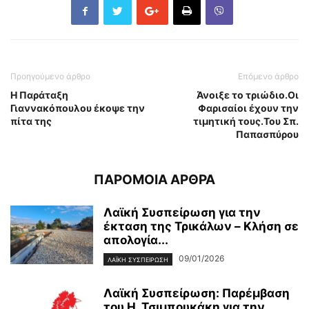
Προηγούμενο άρθρο
Επόμενο άρθρο
Η Παράταξη
Άνοιξε το τριώδιο.Οι
Γιαννακόπουλου έκοψε την
Φαρισαίοι έχουν την
πίτα της
τιμητική τους.Του Σπ.
Παπασπύρου
ΠΑΡΟΜΟΙΑ ΑΡΘΡΑ
Λαϊκή Συσπείρωση για την
έκταση της Τρικάλων – Kλήση σε
απολογία...
09/01/2026
ΛΑΪΚΉ ΣΥΣΠΕΊΡΩΣΗ
Λαϊκή Συσπείρωση: Παρέμβαση
του Η. Τσιμπουκάκη για την