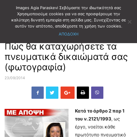
Images Agia Paraskevi Σεβόμαστε την ιδιωτικότητά σας
Χρησιμοποιούμε cookies για να σας προσφέρουμε την
καλύτερη δυνατή εμπειρία στη σελίδα μας. Συνεχίζοντας σε
Αρχική
ΑΡΘΡΟΓΡΑΦΙΑ
αυτόν τον ιστότοπο, αποδέχεστε τη χρήση των cookies.
ΑΠΟΔΟΧΗ
ΑΡΘΡΟΓΡΑΦΙΑ
Πώς θα καταχωρήσετε τα
πνευματικά δικαιώματά σας
(φωτογραφία)
23/09/2014
Κατά το άρθρο 2 παρ 1
του ν. 2121/1993
, ως
έργο, νοείται κάθε
πρωτότυπο πνευματικό