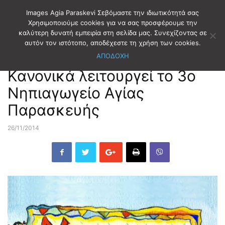
Images Agia Paraskevi Σεβόμαστε την ιδιωτικότητά σας
Χρησιμοποιούμε cookies για να σας προσφέρουμε την
καλύτερη δυνατή εμπειρία στη σελίδα μας. Συνεχίζοντας σε
Αρχική
ΔΗΜΟΤΙΚΑ ΝΕΑ
αυτόν τον ιστότοπο, αποδέχεστε τη χρήση των cookies.
ΑΠΟΔΟΧΗ
ΔΗΜΟΤΙΚΑ ΝΕΑ
Κανονικά λειτουργεί το 3ο
Νηπιαγωγείο Αγίας
Παρασκευής
26/11/2014