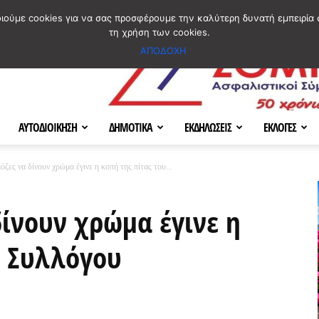
ΣΜΟΣ
ΧΑΡΤΗΣ
BLOG IMAGES
ΠΟΙΟΙ ΕΙΜΑΣΤΕ
[ ΕΠΙΚΟΙΝΩΝΙΑ ]
οιούμε cookies για να σας προσφέρουμε την καλύτερη δυνατή εμπειρία 
τη χρήση των cookies.
ΑΠΟΔΟΧΗ
ΑΥΤΟΔΙΟΙΚΗΣΗ
ΔΗΜΟΤΙΚΑ
ΕΚΔΗΛΩΣΕΙΣ
ΕΚΛΟΓΕΣ
όζες να δίνουν χρώμα έγινε η κοπή της πίτας του...
δίνουν χρώμα έγινε η
υ Συλλόγου