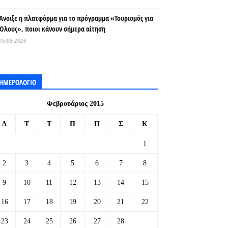
Άνοιξε η πλατφόρμα για το πρόγραμμα «Τουρισμός για
Όλους», ποιοι κάνουν σήμερα αίτηση
05/08/2026
ΗΜΕΡΟΛΟΓΙΟ
Φεβρουάριος 2015
Δ
Τ
Τ
Π
Π
Σ
Κ
1
2
3
4
5
6
7
8
9
10
11
12
13
14
15
16
17
18
19
20
21
22
23
24
25
26
27
28