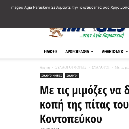
ΙΣΤΟΡΙΚΑ ΣΗΜΕΙΑ ΤΗΣ ΠΟΛΗΣ
ΠΛΗΡΟΦΟΡΙΕΣ
ΠΟΛΙΤΙ
Images Agia Paraskevi Σεβόμαστε την ιδιωτικότητά σας Χρησιμοπ
AParaskevi-
Images
ΕΙΔΗΣΕΙΣ
ΑΡΘΡΟΓΡΑΦΙΑ
ΑΘΛΗΤΙΣΜΟΣ
Αρχική
ΣΥΛΛΟΓΟΙ-ΦΟΡΕΙΣ
ΣΥΛΛΟΓΟΙ
Με τις μιμ
ΣΥΛΛΟΓΟΙ-ΦΟΡΕΙΣ
ΣΥΛΛΟΓΟΙ
Με τις μιμόζες να 
κοπή της πίτας το
Κοντοπεύκου