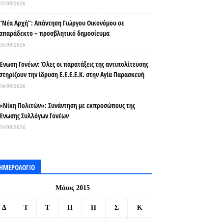
05/08/2026
“Νέα Αρχή”: Απάντηση Γιώργου Οικονόμου σε
απαράδεκτο – προσβλητικό δημοσίευμα
05/08/2026
Ένωση Γονέων: Όλες οι παρατάξεις της αντιπολίτευσης
στηρίζουν την ίδρυση Ε.Ε.Ε.Ε.Κ. στην Αγία Παρασκευή
04/08/2026
«Νίκη Πολιτών»: Συνάντηση με εκπροσώπους της
Ένωσης Συλλόγων Γονέων
04/08/2026
ΗΜΕΡΟΛΟΓΙΟ
Μάιος 2015
Δ
Τ
Τ
Π
Π
Σ
Κ