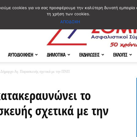
ΣΜΟΣ
ΧΑΡΤΗΣ
BLOG IMAGES
ΠΟΙΟΙ ΕΙΜΑΣΤΕ
[ ΕΠΙΚΟΙΝΩΝΙΑ ]
οιούμε cookies για να σας προσφέρουμε την καλύτερη δυνατή εμπειρία 
τη χρήση των cookies.
ΑΠΟΔΟΧΗ
ΑΥΤΟΔΙΟΙΚΗΣΗ
ΔΗΜΟΤΙΚΑ
ΕΚΔΗΛΩΣΕΙΣ
ΕΚΛΟΓΕΣ
 Δήμαρχο Αγ. Παρασκευής σχετικά με την ΠΝΠ
κατακεραυνώνει το
κευής σχετικά με την