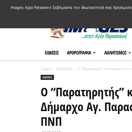
ΙΣΤΟΡΙΚΑ ΣΗΜΕΙΑ ΤΗΣ ΠΟΛΗΣ
ΠΛΗΡΟΦΟΡΙΕΣ
ΠΟΛΙΤΙ
Images Agia Paraskevi Σεβόμαστε την ιδιωτικότητά σας Χρησιμοπ
AParaskevi-
Images
ΕΙΔΗΣΕΙΣ
ΑΡΘΡΟΓΡΑΦΙΑ
ΑΘΛΗΤΙΣΜΟΣ
Αρχική
ΕΙΔΗΣΕΙΣ
Ο “Παρατηρητής” κατακεραυνώνει το
ΕΙΔΗΣΕΙΣ
Ο “Παρατηρητής” 
Δήμαρχο Αγ. Παρασ
ΠΝΠ