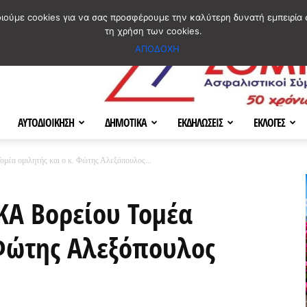
ΣΜΟΣ
ΧΑΡΤΗΣ
BLOG IMAGES
ΠΟΙΟΙ ΕΙΜΑΣΤΕ
[ ΕΠΙΚΟΙΝΩΝΙΑ ]
οιούμε cookies για να σας προσφέρουμε την καλύτερη δυνατή εμπειρία 
τη χρήση των cookies.
ΑΠΟΔΟΧΗ
ΑΥΤΟΔΙΟΙΚΗΣΗ
ΔΗΜΟΤΙΚΑ
ΕΚΔΗΛΩΣΕΙΣ
ΕΚΛΟΓΕΣ
ομέα ομιλητής και ο κ. Φώτης Αλεξόπουλος...
.ΚΑ Βορείου Τομέα
 Φώτης Αλεξόπουλος