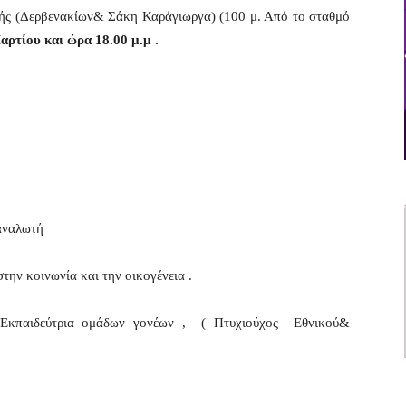
ς (Δερβενακίων& Σάκη Καράγιωργα) (100 μ. Από το σταθμό
ρτίου και ώρα 18.00 μ.μ .
αναλωτή
την κοινωνία και την οικογένεια .
 Εκπαιδεύτρια ομάδων γονέων , ( Πτυχιούχος Εθνικού&