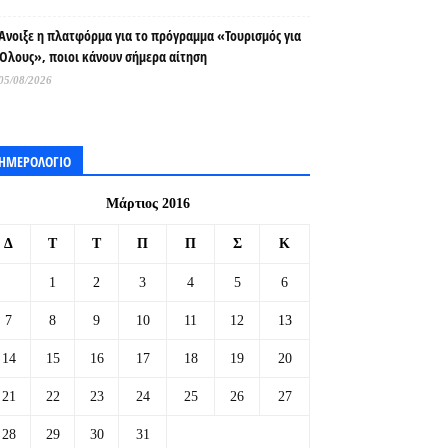
Άνοιξε η πλατφόρμα για το πρόγραμμα «Τουρισμός για
Όλους», ποιοι κάνουν σήμερα αίτηση
05/08/2026
ΗΜΕΡΟΛΟΓΙΟ
Μάρτιος 2016
Δ
Τ
Τ
Π
Π
Σ
Κ
1
2
3
4
5
6
7
8
9
10
11
12
13
14
15
16
17
18
19
20
21
22
23
24
25
26
27
28
29
30
31