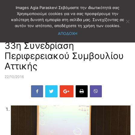
Images Agia Paraskevi Σεβόμαστε την ιδιωτικότητά σας
Χρησιμοποιούμε cookies για να σας προσφέρουμε την
καλύτερη δυνατή εμπειρία στη σελίδα μας. Συνεχίζοντας σε
Αρχική
ΑΥΤΟΔΙΟΙΚΗΣΗ
αυτόν τον ιστότοπο, αποδέχεστε τη χρήση των cookies.
ΑΠΟΔΟΧΗ
ΑΥΤΟΔΙΟΙΚΗΣΗ
33η Συνεδρίαση
Περιφερειακού Συμβουλίου
Αττικής
22/10/2016