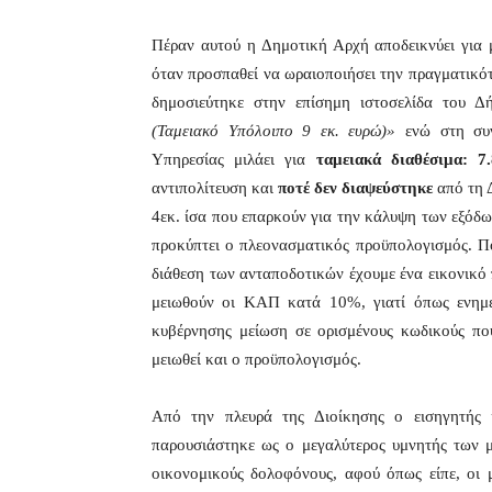
Πέραν αυτού η Δημοτική Αρχή αποδεικνύει για 
όταν προσπαθεί να ωραιοποιήσει την πραγματικότ
δημοσιεύτηκε στην επίσημη ιστοσελίδα του 
(Ταμειακό Υπόλοιπο 9 εκ. ευρώ)»
ενώ στη συν
Υπηρεσίας μιλάει για
ταμειακά διαθέσιμα: 7
αντιπολίτευση και
ποτέ δεν διαψεύστηκε
από τη Δ
4εκ. ίσα που επαρκούν για την κάλυψη των εξόδων
προκύπτει ο πλεονασματικός προϋπολογισμός. Π
διάθεση των ανταποδοτικών έχουμε ένα εικονικό 
μειωθούν οι ΚΑΠ κατά 10%, γιατί όπως ενημέ
κυβέρνησης μείωση σε ορισμένους κωδικούς πο
μειωθεί και ο προϋπολογισμός.
Από την πλευρά της Διοίκησης ο εισηγητής
παρουσιάστηκε ως ο μεγαλύτερος υμνητής των 
οικονομικούς δολοφόνους, αφού όπως είπε, οι 