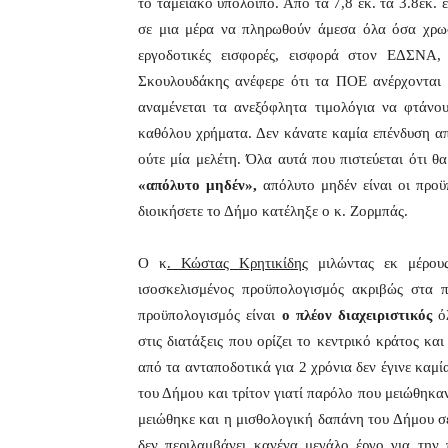
το ταμειακό υπόλοιπο. Από τα 7,8 εκ. τα 3.8εκ. 
σε μια μέρα να πληρωθούν άμεσα όλα όσα χρωσ
εργοδοτικές εισφορές, εισφορά στον ΕΔΣΝΑ
Σκουλουδάκης ανέφερε ότι τα ΠΟΕ ανέρχονται σ
αναμένεται τα ανεξόφλητα τιμολόγια να φτάνο
καθόλου χρήματα. Δεν κάνατε καμία επένδυση από
ούτε μία μελέτη. Όλα αυτά που πιστεύεται ότι θα
«απόλυτο μηδέν»,
απόλυτο μηδέν είναι οι προϋ
διοικήσετε το Δήμο κατέληξε ο κ. Ζορμπάς.
Ο κ
. Κώστας Κρητικίδης
μιλώντας εκ μέρους
ισοσκελισμένος προϋπολογισμός ακριβώς στα π
προϋπολογισμός είναι
ο πλέον διαχειριστικός
όλ
στις διατάξεις που ορίζει το κεντρικό κράτος κα
από τα ανταποδοτικά για 2 χρόνια δεν έγινε καμί
του Δήμου και τρίτον γιατί παρόλο που μειώθηκ
μειώθηκε και η μισθολογική δαπάνη του Δήμου 
δεν περιλαμβάνει κανένα μεγάλο έργο για τη