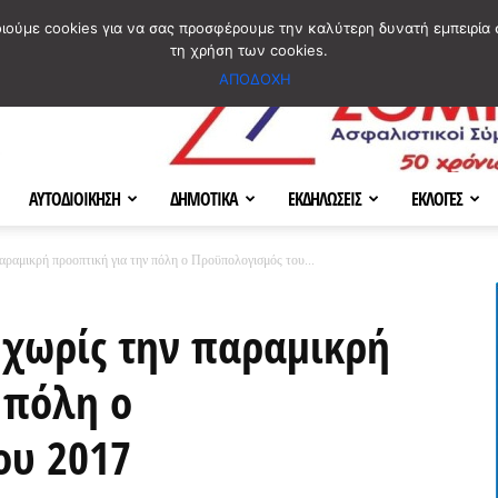
ΣΜΟΣ
ΧΑΡΤΗΣ
BLOG IMAGES
ΠΟΙΟΙ ΕΙΜΑΣΤΕ
[ ΕΠΙΚΟΙΝΩΝΙΑ ]
οιούμε cookies για να σας προσφέρουμε την καλύτερη δυνατή εμπειρία 
τη χρήση των cookies.
ΑΠΟΔΟΧΗ
ΑΥΤΟΔΙΟΙΚΗΣΗ
ΔΗΜΟΤΙΚΑ
ΕΚΔΗΛΩΣΕΙΣ
ΕΚΛΟΓΕΣ
παραμικρή προοπτική για την πόλη ο Προϋπολογισμός του...
ι χωρίς την παραμικρή
 πόλη ο
ου 2017