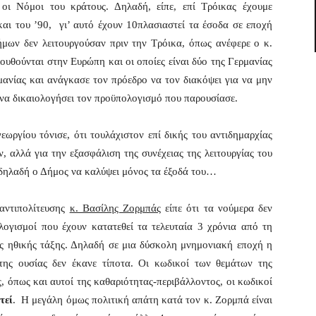
οι Νόμοι του κράτους. Δηλαδή, είπε, επί Τρόικας έχουμε
και του ’90, γι’ αυτό έχουν 10πλασιαστεί τα έσοδα σε εποχή
ήμων δεν λειτουργούσαν πριν την Τρόικα, όπως ανέφερε ο κ.
ουθούνται στην Ευρώπη και οι οποίες είναι δύο της Γερμανίας
μανίας και ανάγκασε τον πρόεδρο να τον διακόψει για να μην
να δικαιολογήσει τον προϋπολογισμό που παρουσίασε.
ργίου τόνισε, ότι τουλάχιστον επί δικής του αντιδημαρχίας
, αλλά για την εξασφάλιση της συνέχειας της λειτουργίας του
 δηλαδή ο Δήμος να καλύψει μόνος τα έξοδά του…
 αντιπολίτευσης
κ. Βασίλης Ζορμπάς
είπε ότι τα νούμερα δεν
λογισμοί που έχουν κατατεθεί τα τελευταία 3 χρόνια από τη
ης ηθικής τάξης. Δηλαδή σε μια δύσκολη μνημονιακή εποχή η
 της ουσίας δεν έκανε τίποτα. Οι κωδικοί των θεμάτων της
ς, όπως και αυτοί της καθαριότητας-περιβάλλοντος, οι κωδικοί
τεί
. Η μεγάλη όμως πολιτική απάτη κατά τον κ. Ζορμπά είναι