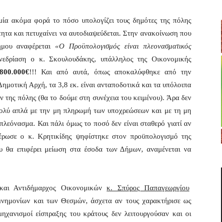
μία ακόμα φορά το πόσο υπολογίζει τους δημότες της πόλης
ητα και πετυχαίνει να αυτοδιαψεύδεται. Στην ανακοίνωση που
Δήμου αναφέρεται
«Ο Προϋπολογισμός είναι πλεονασματικός
εδρίαση ο κ. Σκουλουδάκης, υπάλληλος της Οικονομικής
.800.000€
!!! Και από αυτά, όπως αποκαλύφθηκε από την
ημοτική Αρχή, τα 3,8 εκ. είναι ανταποδοτικά και τα υπόλοιπα
 της πόλης (θα το δούμε στη συνέχεια του κειμένου). Άρα δεν
ολύ απλά με την μη πληρωμή των υποχρεώσεων και με τη μη
πλεόνασμα. Και πάλι όμως το ποσό δεν είναι σταθερό γιατί αν
ρωσε ο κ. Κρητικίδης ψηφίστηκε στον προϋπολογισμό της
υ θα επιφέρει μείωση στα έσοδα των Δήμων, αναμένεται να
 και Αντιδήμαρχος Οικονομικών
κ. Σπύρος Παπαγεωργίου
μνημονίων και των Θεσμών, άσχετα αν τους χαρακτήρισε ως
μηχανισμοί είσπραξης του κράτους δεν λειτουργούσαν και οι