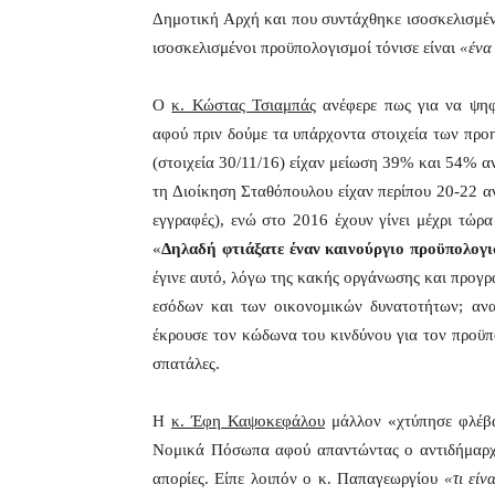
Δημοτική Αρχή και που συντάχθηκε ισοσκελισμένο
ισοσκελισμένοι προϋπολογισμοί τόνισε είναι
«ένα 
Ο
κ. Κώστας Τσιαμπάς
ανέφερε πως για να ψηφ
αφού πριν δούμε τα υπάρχοντα στοιχεία των πρ
(στοιχεία 30/11/16) είχαν μείωση 39% και 54% α
τη Διοίκηση Σταθόπουλου είχαν περίπου 20-22 α
εγγραφές), ενώ στο 2016 έχουν γίνει μέχρι τώρ
«
Δηλαδή φτιάξατε έναν καινούργιο προϋπολογ
έγινε αυτό, λόγω της κακής οργάνωσης και προγρ
εσόδων και των οικονομικών δυνατοτήτων; ανα
έκρουσε τον κώδωνα του κινδύνου για τον προϋπ
σπατάλες.
Η
κ. Έφη Καψοκεφάλου
μάλλον «χτύπησε φλέβα
Νομικά Πόσωπα αφού απαντώντας ο αντιδήμαρχ
απορίες. Είπε λοιπόν ο κ. Παπαγεωργίου
«τι είν