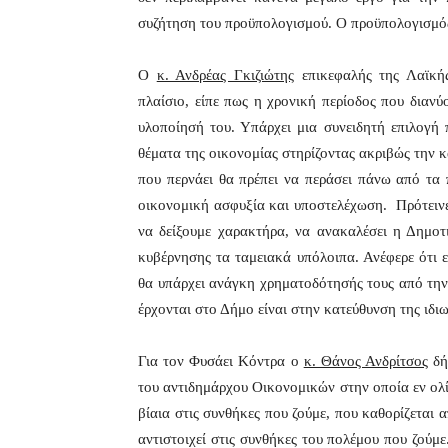
συζήτηση του προϋπολογισμού. Ο προϋπολογισμός 
Ο
κ. Ανδρέας Γκιζιώτης
επικεφαλής της Λαϊκής
πλαίσιο, είπε πως η χρονική περίοδος που διανύ
υλοποίησή του. Υπάρχει μια συνειδητή επιλογή 
θέματα της οικονομίας στηρίζοντας ακριβώς την κ
που περνάει θα πρέπει να περάσει πάνω από τα
οικονομική ασφυξία και υποστελέχωση. Πρότεινε
να δείξουμε χαρακτήρα, να ανακαλέσει η Δημοτ
κυβέρνησης τα ταμειακά υπόλοιπα. Ανέφερε ότι ε
θα υπάρχει ανάγκη χρηματοδότησής τους από τη
έρχονται στο Δήμο είναι στην κατεύθυνση της ιδι
Για τον Φυσάει Κόντρα ο
κ. Θάνος Ανδρίτσος
δή
του αντιδημάρχου Οικονομικών στην οποία εν ολί
βίαια στις συνθήκες που ζούμε, που καθορίζεται 
αντιστοιχεί στις συνθήκες του πολέμου που ζούμ