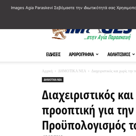
ΙΣΤΟΡΙΚΑ ΣΗΜΕΙΑ ΤΗΣ ΠΟΛΗΣ
ΠΛΗΡΟΦΟΡΙΕΣ
ΠΟΛΙΤΙ
Images Agia Paraskevi Σεβόμαστε την ιδιωτικότητά σας Χρησιμοπ
AParaskevi-
Images
ΕΙΔΗΣΕΙΣ
ΑΡΘΡΟΓΡΑΦΙΑ
ΑΘΛΗΤΙΣΜΟΣ
Αρχική
ΔΗΜΟΤΙΚΑ ΝΕΑ
Διαχειριστικός και χωρίς την 
ΔΗΜΟΤΙΚΑ ΝΕΑ
Διαχειριστικός κα
προοπτική για την
Προϋπολογισμός τ