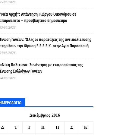
05/08/2026
“Νέα Αρχή”: Απάντηση Γιώργου Οικονόμου σε
απαράδεκτο – προσβλητικό δημοσίευμα
05/08/2026
Ένωση Γονέων: Όλες οι παρατάξεις της αντιπολίτευσης
στηρίζουν την ίδρυση Ε.Ε.Ε.Ε.Κ. στην Αγία Παρασκευή
04/08/2026
«Νίκη Πολιτών»: Συνάντηση με εκπροσώπους της
Ένωσης Συλλόγων Γονέων
04/08/2026
ΗΜΕΡΟΛΟΓΙΟ
Δεκέμβριος 2016
Δ
Τ
Τ
Π
Π
Σ
Κ