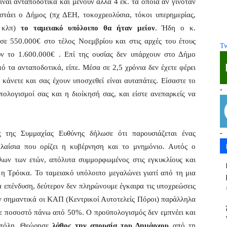
είναι ανταποδοτικά και μένουν άλλα 4 εκ. τα οποία αν γινόταν
τάει ο Δήμος (πχ ΔΕΗ, τοκοχρεολύσια, τόκοι υπερημερίας,
, κλπ)
το ταμειακό υπόλοιπο θα ήταν μείον
. Ήδη ο κ.
ε 550.000€ στο τέλος Νοεμβρίου και στις αρχές του έτους
Tw
υν το 1.600.000€ . Επί της ουσίας δεν υπάρχουν στο Δήμο
 τα ανταποδοτικά, είπε. Μέσα σε 2,5 χρόνια δεν έχετε φέρει
 κάνετε και σας έχουν υποσχεθεί είναι αυταπάτες. Είσαστε το
-
πολογισμοί σας και η διοίκησή σας, και είστε ανεπαρκείς να
-
 της Συμμαχίας Ευθύνης δήλωσε ότι παρουσιάζεται ένας
λαίσια που ορίζει η κυβέρνηση και το μνημόνιο. Αυτός ο
ων των ετών, απόλυτα συμμορφωμένος στις εγκυκλίους και
ι η Τρόικα. Το ταμειακό υπόλοιπο μεγαλώνει γιατί από τη μια
α επένδυση, δεύτερον δεν πληρώνουμε έγκαιρα τις υποχρεώσεις
αν σημαντικά οι ΚΑΠ (Κεντρικοί Αυτοτελείς Πόροι) παράλληλα
σε ποσοστό πάνω από 50%. Ο προϋπολογισμός δεν εμπνέει και
ν πόλη. Θεώρησε
λάθος την απουσία του Δημάρχου
από τη