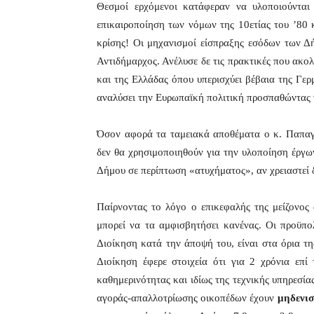
Θεσμοί ερχόμενοι κατάφεραν να υλοποιούνται 
επικαιροποίηση των νόμων της 10ετίας του ’80 
κρίσης! Οι μηχανισμοί είσπραξης εσόδων των Δ
Αντιδήμαρχος. Ανέλυσε δε τις πρακτικές που ακολ
και της Ελλάδας όπου υπερισχύει βέβαια της Γερ
αναλύσει την Ευρωπαϊκή πολιτική προσπαθώντας 
Όσον αφορά τα ταμειακά αποθέματα ο κ. Παπαγεω
δεν θα χρησιμοποιηθούν για την υλοποίηση έργων
Δήμου σε περίπτωση «ατυχήματος», αν χρειαστεί
Παίρνοντας το λόγο ο επικεφαλής της μείζονος
μπορεί να τα αμφισβητήσει κανένας. Οι προϋπο
Διοίκηση κατά την άποψή του, είναι στα όρια τ
Διοίκηση έφερε στοιχεία ότι για 2 χρόνια επί
καθημερινότητας και ιδίως της τεχνικής υπηρεσία
αγοράς-απαλλοτρίωσης οικοπέδων έχουν
μηδενισ