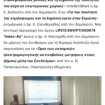
του αέρα σε εσωτερικούς χώρους
» τοποθετήθηκε η Δρ.
Ε. Διαπούλη από τον Δημόκριτο. Ενώ «
Για την ποιότητα
της ατμόσφαιρας και τη δημόσια υγεία στην Ευρώπη
»
ενημέρωσε ο Δρ. Κ. Ελευθεριάδης από τον Δημόκριτο. Μια
σύντομη περιγραφή του έργου
LIFE
15
ENV
/
PT
/000674
“
Index
–
Air
”
έκανε η Δρ. Α. Καλογρίδη από τον Δημόκριτο.
Εκ μέρους του Συνδέσμου για τη Βιώσιμη Ανάπτυξη έγινε
παρουσίαση για τα «
Όρια των εκπομπών
ηλεκτρομαγνητικής ακτινοβολίας-μετρήσεις στους
Δήμους μέλη του Συνδέσμου
» από τον κ. Ν.
Παπανικολάου, Ηλεκτρολόγο Μηχανικό.