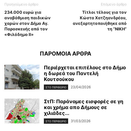
Προηγούμενο άρθρο
Επόμενο άρθρο
234.000 ευρώ για
Τίτλοι τέλους για τον
αναβάθμιση παιδικών
Κώστα Χατζηανδρέου,
χαρών στον Δήμο Αγ.
ανεξαρτητοποιήθηκε από
Παρασκευής από τον
τη “ΝΙΚΗ”
«Φιλόδημο ΙΙ»
ΠΑΡΟΜΟΙΑ ΑΡΘΡΑ
Περιέρχεται επιτέλους στο Δήμο
η δωρεά του Παντελή
Κουτσούκου
23/04/2026
ΣΤΟ ΠΕΡΙΘΩΡΙΟ
ΣτΠ: Παράνομες εισφορές σε γη
και χρήμα απο Δήμους σε
χιλιάδες...
31/03/2026
ΣΤΟ ΠΕΡΙΘΩΡΙΟ