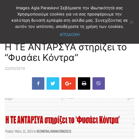
Images Agia Paraskevi Σεβόμαστε την ιδιωτικότητά σας
Χρησιμοποιούμε cookies για να σας προσφέρουμε την
καλύτερη δυνατή εμπειρία στη σελίδα μας. Συνεχίζοντας σε
Αρχική
ΕΚΛΟΓΕΣ
ΔΗΜΟΤΙΚΕΣ ΕΚΛΟΓΕΣ
αυτόν τον ιστότοπο, αποδέχεστε τη χρήση των cookies.
ΑΠΟΔΟΧΗ
ΕΚΛΟΓΕΣ
ΔΗΜΟΤΙΚΕΣ ΕΚΛΟΓΕΣ
Η ΤΕ ΑΝΤΑΡΣΥΑ στηρίζει το
“Φυσάει Κόντρα”
22/05/2019