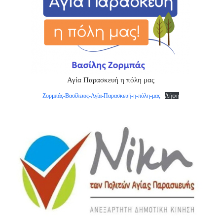
Αγία Παρασκευή η πόλη μας
Ζορμπάς-Βασίλειος-Αγία-Παρασκευή-η-πόλη-μας
Λήψη