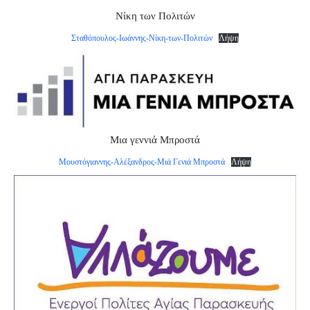
Νίκη των Πολιτών
Σταθόπουλος-Ιωάννης-Νίκη-των-Πολιτών
Λήψη
Μια γεννιά Μπροστά
Μουστόγιαννης-Αλέξανδρος-Μιά Γενιά Μπροστά
Λήψη