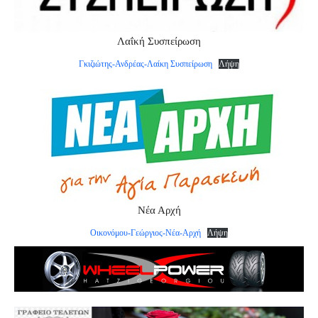
Λαΐκή Συσπείρωση
Γκιζιώτης-Ανδρέας-Λαίκη Συσπείρωση
Λήψη
Νέα Αρχή
Οικονόμου-Γεώργιος-Νέα-Αρχή
Λήψη