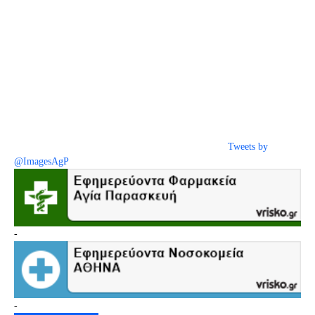
Tweets by
@ImagesAgP
-
-