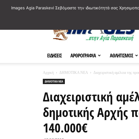
ΙΣΤΟΡΙΚΑ ΣΗΜΕΙΑ ΤΗΣ ΠΟΛΗΣ
ΠΛΗΡΟΦΟΡΙΕΣ
ΠΟΛΙΤΙ
Images Agia Paraskevi Σεβόμαστε την ιδιωτικότητά σας Χρησιμοπ
AParaskevi-
Images
ΕΙΔΗΣΕΙΣ
ΑΡΘΡΟΓΡΑΦΙΑ
ΑΘΛΗΤΙΣΜΟΣ
Αρχική
ΔΗΜΟΤΙΚΑ ΝΕΑ
Διαχειριστική αμέλεια της πρ
ΔΗΜΟΤΙΚΑ ΝΕΑ
Διαχειριστική αμέ
δημοτικής Αρχής π
140.000€