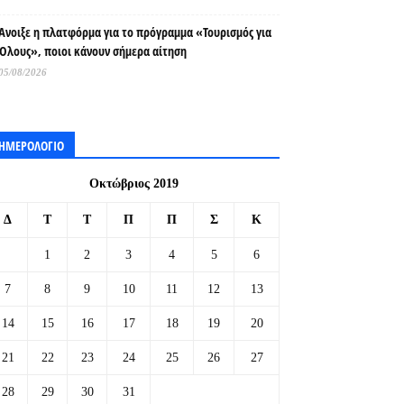
Άνοιξε η πλατφόρμα για το πρόγραμμα «Τουρισμός για
Όλους», ποιοι κάνουν σήμερα αίτηση
05/08/2026
ΗΜΕΡΟΛΟΓΙΟ
Οκτώβριος 2019
Δ
Τ
Τ
Π
Π
Σ
Κ
1
2
3
4
5
6
7
8
9
10
11
12
13
14
15
16
17
18
19
20
21
22
23
24
25
26
27
28
29
30
31