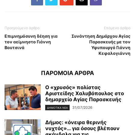
Προηγούμενο άρθρο
Επόμενο άρθρο
Επιμνημόσυνη δέηση για
Συνάντηση Δημάρχου Αγίας
τον αείμνηστο Γιάννη
Παρασκευής με τον
Βουτσινά
Υφυπουργό Γιάννη
Κεφαλογιάννη
ΠΑΡΟΜΟΙΑ ΑΡΘΡΑ
Ο «χρυσός» πολίστας
Αριστείδης Χαλυβόπουλος στο
δημαρχείο Αγίας Παρασκευής
31/07/2026
ΔΗΜΟΤΙΚΑ ΝΕΑ
Δήμος: «όνειρα θερινής
νυχτός»… για όσους βλέπουν
σκάνδαλα για τις