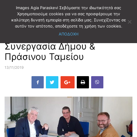
Images Agia Paraskevi Σεβόμαστε την ιδιωτικότητά σας
Χρησιμοποιούμε cookies για να σας προσφέρουμε την
καλύτερη δυνατή εμπειρία στη σελίδα μας. Συνεχίζοντας σε
Αρχική
ΔΗΜΟΤΙΚΑ ΝΕΑ
αυτόν τον ιστότοπο, αποδέχεστε τη χρήση των cookies.
ΑΠΟΔΟΧΗ
ΔΗΜΟΤΙΚΑ ΝΕΑ
Συνεργασία Δήμου &
Πράσινου Ταμείου
13/11/2019