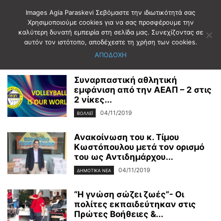
Images Agia Paraskevi Σεβόμαστε την ιδιωτικότητά σας
Χρησιμοποιούμε cookies για να σας προσφέρουμε την
καλύτερη δυνατή εμπειρία στη σελίδα μας. Συνεχίζοντας σε
Αρχική
2019
Νοέμβριος
4
αυτόν τον ιστότοπο, αποδέχεστε τη χρήση των cookies.
Ημερήσιο Αρχείο: 04/11/2019
ΑΠΟΔΟΧΗ
Συναρπαστική αθλητική
εμφάνιση από την ΑΕΑΠ – 2 στις
2 νίκες...
04/11/2019
ΒΟΛΛΕΪ
Ανακοίνωση του κ. Τίμου
Κωστόπουλου μετά τον ορισμό
του ως Αντιδημάρχου...
04/11/2019
ΔΗΜΟΤΙΚΑ ΝΕΑ
“Η γνώση σώζει ζωές”- Οι
πολίτες εκπαιδεύτηκαν στις
Πρώτες Βοήθειες &...