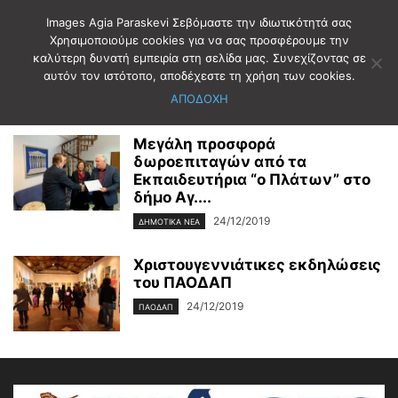
Images Agia Paraskevi Σεβόμαστε την ιδιωτικότητά σας
Χρησιμοποιούμε cookies για να σας προσφέρουμε την
καλύτερη δυνατή εμπειρία στη σελίδα μας. Συνεχίζοντας σε
Αρχική
2019
Δεκέμβριος
24
αυτόν τον ιστότοπο, αποδέχεστε τη χρήση των cookies.
Ημερήσιο Αρχείο: 24/12/2019
ΑΠΟΔΟΧΗ
Μεγάλη προσφορά
δωροεπιταγών από τα
Εκπαιδευτήρια “ο Πλάτων” στο
δήμο Αγ....
24/12/2019
ΔΗΜΟΤΙΚΑ ΝΕΑ
Χριστουγεννιάτικες εκδηλώσεις
του ΠΑΟΔΑΠ
24/12/2019
ΠΑΟΔΑΠ