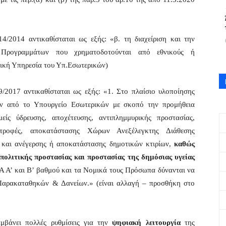
4/2014 αντικαθίσταται ως εξής: «β. τη διαχείριση και την
 Προγραμμάτων που χρηματοδοτούνται από εθνικούς ή
δική Υπηρεσία του Υπ.Εσωτερικών)
/2017 αντικαθίσταται ως εξής: «1. Στο πλαίσιο υλοποίησης
ν από το Υπουργείο Εσωτερικών με σκοπό την προμήθεια
ίς ύδρευσης, αποχέτευσης, αντιπλημμυρικής προστασίας,
τροφές, αποκατάστασης Χώρων Ανεξέλεγκτης Διάθεσης
 και ανέγερσης ή αποκατάστασης δημοτικών κτιρίων,
καθώς
πολιτικής προστασίας και προστασίας της δημόσιας υγείας
ΤΑ Α’ και Β’ βαθμού και τα Νομικά τους Πρόσωπα δύνανται να
 Παρακαταθηκών & Δανείων.» (είναι αλλαγή – προσθήκη στο
μβάνει πολλές ρυθμίσεις για την
ψηφιακή λειτουργία
της