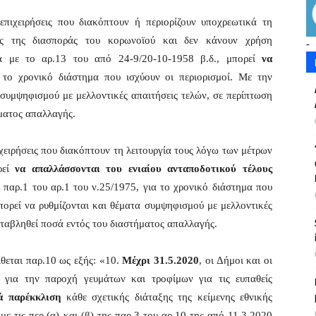
 επιχειρήσεις που διακόπτουν ή περιορίζουν υποχρεωτικά τη
ής της διασποράς του κορωνοϊού και δεν κάνουν χρήση
-
α με το αρ.13 του από 24-9/20-10-1958 β.δ., μπορεί
να
 το χρονικό διάστημα που ισχύουν οι περιορισμοί. Με την
 συμψηφισμού με μελλοντικές απαιτήσεις τελών, σε περίπτωση
ματος απαλλαγής.
ιχειρήσεις που διακόπτουν τη λειτουργία τους λόγω των μέτρων
ρεί
να απαλλάσσονται του ενιαίου ανταποδοτικού τέλους
 παρ.1 του αρ.1 του ν.25/1975, για το χρονικό διάστημα που
πορεί να ρυθμίζονται και θέματα συμψηφισμού με μελλοντικές
αταβληθεί ποσά εντός του διαστήματος απαλλαγής.
θεται παρ.10 ως εξής: «10.
Μέχρι 31.5.2020
, οι Δήμοι και οι
ς για την παροχή γευμάτων και τροφίμων για τις ευπαθείς
ά παρέκκλιση
κάθε σχετικής διάταξης της κείμενης εθνικής
 τις περ.(α) και (β) της παρ.3 του αρ.10 της από 11.3.2020