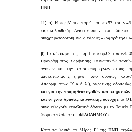
ΠΝΠ.
11]
α)
Η περ.β’ της παρ.9 του αρ.53 του ν.431
παρακολούθηση Αναπτυξιακών και Ειδικών
συγχρηματοδοτούμενους πόρους,» (αφορά την Ει
β)
Το α’ εδάφιο της παρ.1 του αρ.69 του ν.4509
Προγράμματος Χορήγησης Επενδυτικών Δανείω
αγαθών και την κατασκευή έργων στους τομε
αποκατάστασης ζημιών από φυσικές κατασ
Απορριμμάτων (Χ.Α.Δ.Α.), αγροτικής οδοποιίας
και για την προμήθεια αγαθών και υπηρεσιών 
και εν γένει δράσεις κοινωνικής συνοχής
, οι Ο
συνομολογούν επενδυτικά δάνεια με το Ταμείο
θεσμικό πλαίσιο του
ΦΙΛΟΔΗΜΟΥ
).
Κατά τα λοιπά, το Μέρος Γ’ της ΠΝΠ περιλα