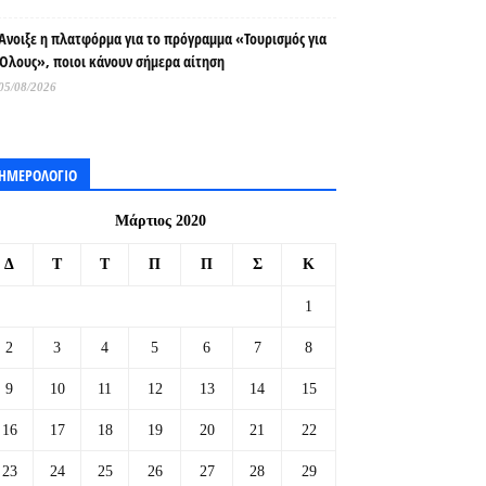
Άνοιξε η πλατφόρμα για το πρόγραμμα «Τουρισμός για
Όλους», ποιοι κάνουν σήμερα αίτηση
05/08/2026
ΗΜΕΡΟΛΟΓΙΟ
Μάρτιος 2020
Δ
Τ
Τ
Π
Π
Σ
Κ
1
2
3
4
5
6
7
8
9
10
11
12
13
14
15
16
17
18
19
20
21
22
23
24
25
26
27
28
29