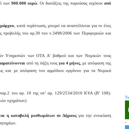
σό των
900.000 ευρώ
. Οι διατάξεις της παρούσας ισχύουν
από
ημάρχου
, κατά περίπτωση, μπορεί να αναστέλλεται για το έτος
ς προβολής του αρ.30 του ν.3498/2006 των Περιφερειών και
ών Υπηρεσιών των ΟΤΑ Α’ βαθμού και των Νομικών τους
παρατείνονται
από τη λήξη τους
για 4 μήνες
, με απόφαση της
ους και με απόφαση του αρμόδιου οργάνου για τα Νομικά
παρ.2 του αρ. 10 της υπ’ αρ. 129/2534/2010 ΚΥΑ (Β’ 108).
Tw
ακών οχημάτων)
εται η καταβολή μισθωμάτων σε Δήμους
για την ενοικίαση
-
μητηρίων.