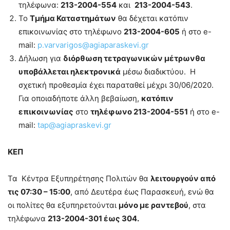
τηλέφωνα:
213-2004-554
και
213-2004-543
.
Το
Τμήμα Καταστημάτων
θα δέχεται κατόπιν
επικοινωνίας στο τηλέφωνο
213-2004-605
ή στο e-
mail:
p.varvarigos@agiaparaskevi.gr
Δήλωση για
διόρθωση τετραγωνικών μέτρωνθα
υποβάλλεται ηλεκτρονικά
μέσω διαδικτύου. Η
σχετική προθεσμία έχει παραταθεί μέχρι 30/06/2020.
Για οποιαδήποτε άλλη βεβαίωση,
κατόπιν
επικοινωνίας
στο
τηλέφωνο 213-2004-551
ή στο e-
mail:
tap@agiapraskevi.gr
ΚΕΠ
Τα Κέντρα Εξυπηρέτησης Πολιτών θα
λειτουργούν από
τις 07:30 – 15:00
, από Δευτέρα έως Παρασκευή, ενώ θα
οι πολίτες θα εξυπηρετούνται
μόνο με ραντεβού
, στα
τηλέφωνα
213-2004-301 έως 304.