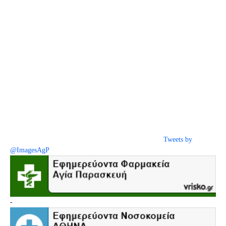
Tweets by
@ImagesAgP
-