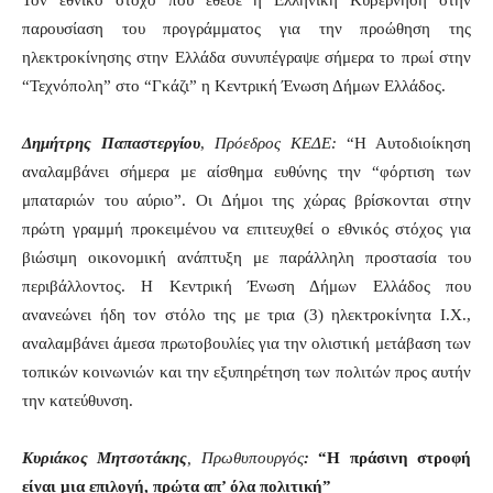
Τον εθνικό στόχο που έθεσε η Ελληνική Κυβέρνηση στην
παρουσίαση του προγράμματος για την προώθηση της
ηλεκτροκίνησης στην Ελλάδα συνυπέγραψε σήμερα το πρωί στην
“Τεχνόπολη” στο “Γκάζι” η Κεντρική Ένωση Δήμων Ελλάδος.
Δημήτρης Παπαστεργίου
,
Πρόεδρος ΚΕΔΕ:
“Η Αυτοδιοίκηση
αναλαμβάνει σήμερα με αίσθημα ευθύνης την “φόρτιση των
μπαταριών του αύριο”. Οι Δήμοι της χώρας βρίσκονται στην
πρώτη γραμμή προκειμένου να επιτευχθεί ο εθνικός στόχος για
βιώσιμη οικονομική ανάπτυξη με παράλληλη προστασία του
περιβάλλοντος. Η Κεντρική Ένωση Δήμων Ελλάδος που
ανανεώνει ήδη τον στόλο της με τρια (3) ηλεκτροκίνητα Ι.Χ.,
αναλαμβάνει άμεσα πρωτοβουλίες για την ολιστική μετάβαση των
τοπικών κοινωνιών και την εξυπηρέτηση των πολιτών προς αυτήν
την κατεύθυνση.
Κυριάκος Μητσοτάκης
, Πρωθυπουργός
:
“
Η πράσινη στροφή
είναι μια επιλογή, πρώτα απ’ όλα πολιτική”