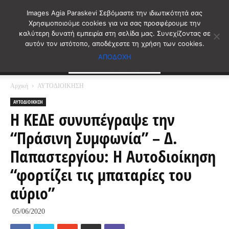
Images Agia Paraskevi Σεβόμαστε την ιδιωτικότητά σας
Χρησιμοποιούμε cookies για να σας προσφέρουμε την
καλύτερη δυνατή εμπειρία στη σελίδα μας. Συνεχίζοντας σε
αυτόν τον ιστότοπο, αποδέχεστε τη χρήση των cookies.
ΑΠΟΔΟΧΗ
Αρχική
ΑΥΤΟΔΙΟΙΚΗΣΗ
ΑΥΤΟΔΙΟΙΚΗΣΗ
Η ΚΕΔΕ συνυπέγραψε την
“Πράσινη Συμφωνία” – Δ.
Παπαστεργίου: Η Αυτοδιοίκηση
“φορτίζει τις μπαταρίες του
αύριο”
05/06/2020