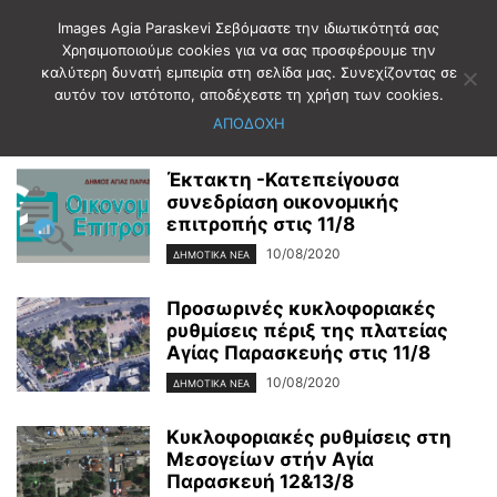
Images Agia Paraskevi Σεβόμαστε την ιδιωτικότητά σας
Χρησιμοποιούμε cookies για να σας προσφέρουμε την
καλύτερη δυνατή εμπειρία στη σελίδα μας. Συνεχίζοντας σε
Αρχική
2020
Αύγουστος
10
αυτόν τον ιστότοπο, αποδέχεστε τη χρήση των cookies.
Ημερήσιο Αρχείο: 10/08/2020
ΑΠΟΔΟΧΗ
Έκτακτη -Κατεπείγουσα
συνεδρίαση οικονομικής
επιτροπής στις 11/8
10/08/2020
ΔΗΜΟΤΙΚΑ ΝΕΑ
Προσωρινές κυκλοφοριακές
ρυθμίσεις πέριξ της πλατείας
Αγίας Παρασκευής στις 11/8
10/08/2020
ΔΗΜΟΤΙΚΑ ΝΕΑ
Κυκλοφοριακές ρυθμίσεις στη
Μεσογείων στήν Αγία
Παρασκευή 12&13/8