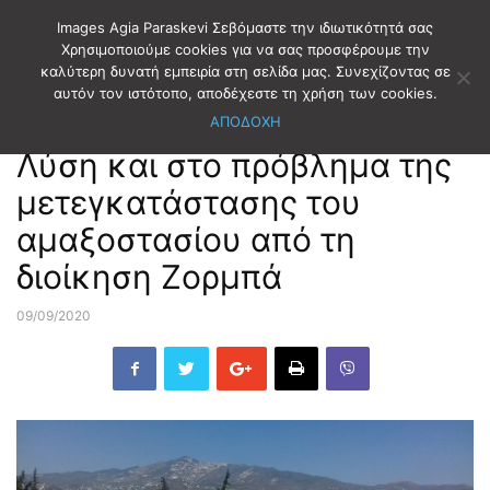
Images Agia Paraskevi Σεβόμαστε την ιδιωτικότητά σας
Χρησιμοποιούμε cookies για να σας προσφέρουμε την
καλύτερη δυνατή εμπειρία στη σελίδα μας. Συνεχίζοντας σε
Αρχική
EDITORIAL
αυτόν τον ιστότοπο, αποδέχεστε τη χρήση των cookies.
ΑΠΟΔΟΧΗ
EDITORIAL
Λύση και στο πρόβλημα της
μετεγκατάστασης του
αμαξοστασίου από τη
διοίκηση Ζορμπά
09/09/2020