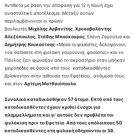
Αντίθετα με βάση την απόφαση για 12 η ποινή έχει
ανασταλτικό αποτέλεσμα. Μεταξύ αυτών
περιλαμβάνονται οι πρώην
βουλευτές
Μιχάλης Αρβανίτης
,
Χρυσοβαλάντης
Αλεξόπουλος
,
Στάθης Μπούκουρας
,
Ελένη Ζαρούλια και
Δημήτρης Κουκούτσης
.«Μέσα οι φασίστες, δολοφόνοι»,
«να σαπίσετε στη φυλακη γουρούνια, φασίστες» και «ο
Παύλος ζει» φώναξαν από το ακροατήριο όταν μπήκαν
χειροπέδες σε όσους από τους καταδικασθέντες
βρίσκονταν στην αίθουσα του Εφετείου, ανάμεσά τους
και στον
Αρτέμη Ματθαιόπουλο
.
Συνολικά καταδικάσθηκαν 57 άτομα
.
Επτά από τους
καταδικασθέντες έχουν κριθεί ένοχοι για
πλημμελλήματα και γι’ αυτούς δεν προβλέπεται
φυλάκιση πριν το Εφετείο
.
Από τους υπόλοιπους 50
καταδικασθέντες στη φυλακή οδηγούνται οι 38
.