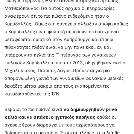
Γιώργος Γερμενής, Ηλίας Παναγιώταρος και Αρτέμης
Ματθαιόπουλος. Για αυτούς αρχικά οι πληροφορίες
αναφέρουν ότι το πιο πιθανό ενδεχόμενο ήταν ο
Κορυδαλλός.. Όμως στη συνέχεια άλλαξαν άποψη καθώς
ο Κορυδαλλός είναι φυλακή υποδίκων, σε δυο χρόνια
μεταφέρεται οριστικά στον Ασπρόπυργο και έτσι οι
πιθανότητες πλέον είναι να μην πάνε εκεί, αν και
υπάρχουν τα κελιά της Γ΄ πτέρυγας των γυναικείων
φυλακών Κορυδαλλού όπου το 2013, οδηγήθηκαν εκεί οι
Μιχαλολιάκος, Παππάς, Λαγός. Πρόκειται για μια
απομονωμένη γωνιά των γυναικείων φυλακών μερικές
δεκάδες μέτρα μακριά από τους εναπομείναντες
καταδικασθέντες της 17Ν.
Βέβαια, το πιο πιθανό είναι
να δημιουργηθούν prive
κελιά και να σπάσει ο ηγετικός πυρήνας
καθώς οι
σχέσεις έχουν διαρραγεί με τους περισσότερους να
βρίσκονται στα μαχαίρια. Έτσι και αλλιώς τα κελιά θα